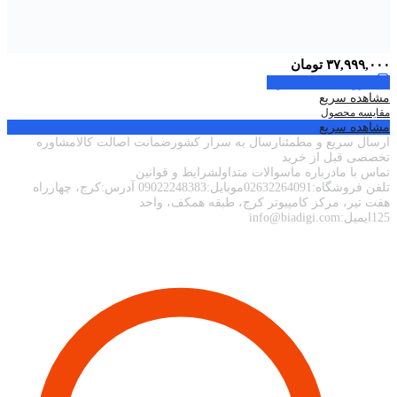
۳۷,۹۹۹,۰۰۰
تومان
افزودن به سبد خرید
مشاهده سریع
مقایسه محصول
مشاهده سریع
ارسال سریع و مطمئنارسال به سرار کشورضمانت اصالت کالامشاوره
تخصصی قبل از خرید
تماس با مادرباره ماسوالات متداولشرایط و قوانین
تلفن فروشگاه:02632264091موبایل:09022248383 آدرس:کرج، چهارراه
هفت تیر، مرکز کامپیوتر کرج، طبقه همکف، واحد
125ایمیل:info@biadigi.com
اطلاعات تماس