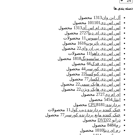
دسته بندی ها
آل این وان
13 محصول
13
اس اس دی
101 محصول
101
اس اس دی ام اس آی
13 محصول
13
اس اس دی ای دیتا
27 محصول
27
اس اس دی ایسوس
1 محصولات
1
اس اس دی پاتریوت
16 محصول
16
اس اس دی پی ان وای
2 محصول
2
اس اس دی داهوا
1 محصولات
1
اس اس دی سامسونگ
18 محصول
18
اس اس دی فدک
6 محصول
6
اس اس دی کورسیر
4 محصول
4
اس اس دی کیوکسیا
2 محصول
2
اس اس دی لکسار
7 محصول
7
اس اس دی هایک سمی
2 محصول
2
اس اس دی هایک ویژن
2 محصول
2
ای ام دی
27 محصول
27
اینتل
54 محصول
54
پردازنده-CPU
81 محصول
81
خنک کننده پردازنده دیپ کول
1 محصولات
1
خنک کننده مایع پردازنده کورسیر
7 محصول
7
درایو DVD
2 محصول
2
رم
84 محصول
84
رم ای دیتا
10 محصول
10