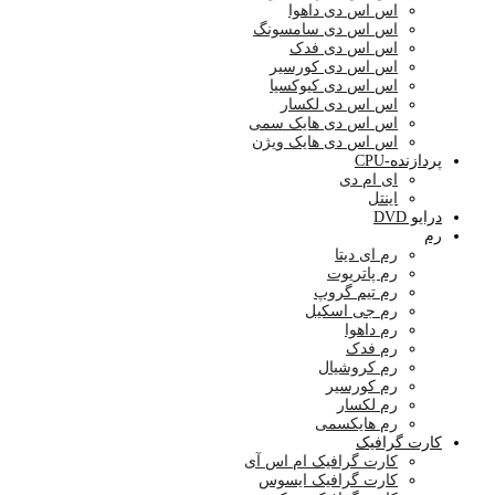
اس اس دی داهوا
اس اس دی سامسونگ
اس اس دی فدک
اس اس دی کورسیر
اس اس دی کیوکسیا
اس اس دی لکسار
اس اس دی هایک سمی
اس اس دی هایک ویژن
پردازنده-CPU
ای ام دی
اینتل
درایو DVD
رم
رم ای دیتا
رم پاتریوت
رم تیم گروپ
رم جی اسکیل
رم داهوا
رم فدک
رم کروشیال
رم کورسیر
رم لکسار
رم هایکسمی
کارت گرافیک
کارت گرافیک ام اس آی
کارت گرافیک ایسوس