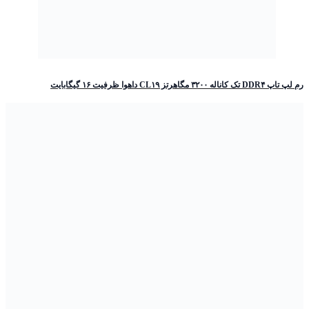
رم لپ تاپ DDR۴ تک کاناله ۳۲۰۰ مگاهرتز CL۱۹ داهوا ظرفیت ۱۶ گیگابایت