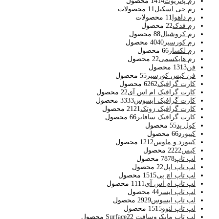
رم پاتریوت
14 محصول
14
رم جی اسکیل
1 محصولات
1
رم داهوا
1 محصولات
1
رم فدک
2 محصول
2
رم کروشیال
8 محصول
8
رم کورسیر
40 محصول
40
رم لکسار
6 محصول
6
رم هایکسمی
2 محصول
2
فن
13 محصول
13
فن کیس کورسیر
5 محصول
5
کارت گرافیک
62 محصول
62
کارت گرافیک ام اس آی
2 محصول
2
کارت گرافیک ایسوس
33 محصول
33
کارت گرافیک زوتک
21 محصول
21
کارت گرافیک سافایر
6 محصول
6
کول پد
5 محصول
5
کیبورد
6 محصول
6
کیبورد و ماوس
12 محصول
12
کیس
22 محصول
22
لپ تاپ
78 محصول
78
لپ تاپ اپل
2 محصول
2
لپ تاپ اچ پی
15 محصول
15
لپ تاپ ام اس آی
11 محصول
11
لپ تاپ ایسر
4 محصول
4
لپ تاپ ایسوس
29 محصول
29
لپ تاپ لنوو
15 محصول
15
لپ تاپ مایکروسافت Surface
2 محصول
2