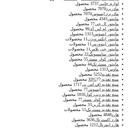
لوازم جانبی
37 محصول
37
مادربرد
70 محصول
70
مادربرد ایسوس
70 محصول
70
مانیتور
43 محصول
43
مانیتور ال جی
7 محصول
7
مانیتور ام اس آی
9 محصول
9
مانیتور ایسوس
13 محصول
13
مانیتور ایکس‌ویژن
1 محصولات
1
مانیتور اینوورس
1 محصولات
1
مانیتور جی پلاس
1 محصولات
1
مانیتور سامسونگ
2 محصول
2
مانیتور کولر مستر
5 محصول
5
مانیتور مسترتک
4 محصول
4
ماوس
13 محصول
13
منبع تغذیه
52 محصول
52
منبع تغذیه XPG
7 محصول
7
منبع تغذیه اف اس پی
17 محصول
17
منبع تغذیه ایسوس
7 محصول
7
منبع تغذیه دیپ کول
10 محصول
10
منبع تغذیه کولر مستر
7 محصول
7
منبع تغذیه گرین
3 محصول
3
منبع تغذیه مسترتک
1 محصولات
1
هارد
48 محصول
48
هارد اکسترنال
36 محصول
36
هارد اینترنال
12 محصول
12