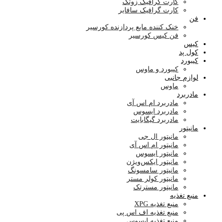
کارت گرافیک زوتک
کارت گرافیک سافایر
فن
خنک کننده مایع پردازنده کورسیر
فن کیس کورسیر
کیس
کول پد
کیبورد
کیبورد و ماوس
لوازم جانبی
ماوس
مادربرد
مادربرد ام اس آی
مادربرد ایسوس
مادربرد گیگابایت
مانیتور
مانیتور ال جی
مانیتور ام اس آی
مانیتور ایسوس
مانیتور ایکس‌ویژن
مانیتور سامسونگ
مانیتور کولر مستر
مانیتور مسترتک
منبع تغذیه
منبع تغذیه XPG
منبع تغذیه اف اس پی
منبع تغذیه ایسوس