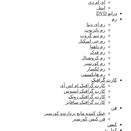
ای ام دی
اینتل
درایو DVD
رم
رم ای دیتا
رم پاتریوت
رم تیم گروپ
رم جی اسکیل
رم داهوا
رم فدک
رم کروشیال
رم کورسیر
رم لکسار
رم هایکسمی
کارت گرافیک
کارت گرافیک ام اس آی
کارت گرافیک ایسوس
کارت گرافیک زوتک
کارت گرافیک سافایر
فن
خنک کننده مایع پردازنده کورسیر
فن کیس کورسیر
کیس
کول پد