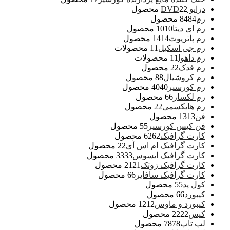
درایو DVD
2 محصول
2
رم
84 محصول
84
رم ای دیتا
10 محصول
10
رم پاتریوت
14 محصول
14
رم جی اسکیل
1 محصولات
1
رم داهوا
1 محصولات
1
رم فدک
2 محصول
2
رم کروشیال
8 محصول
8
رم کورسیر
40 محصول
40
رم لکسار
6 محصول
6
رم هایکسمی
2 محصول
2
فن
13 محصول
13
فن کیس کورسیر
5 محصول
5
کارت گرافیک
62 محصول
62
کارت گرافیک ام اس آی
2 محصول
2
کارت گرافیک ایسوس
33 محصول
33
کارت گرافیک زوتک
21 محصول
21
کارت گرافیک سافایر
6 محصول
6
کول پد
5 محصول
5
کیبورد
6 محصول
6
کیبورد و ماوس
12 محصول
12
کیس
22 محصول
22
لپ تاپ
78 محصول
78