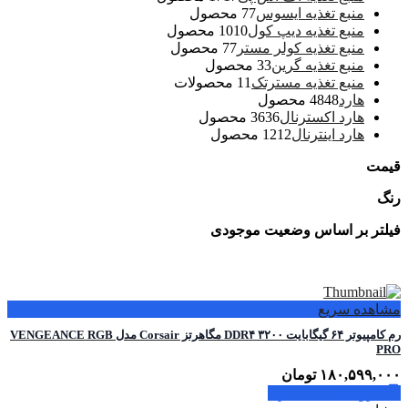
منبع تغذیه ایسوس
7 محصول
7
منبع تغذیه دیپ کول
10 محصول
10
منبع تغذیه کولر مستر
7 محصول
7
منبع تغذیه گرین
3 محصول
3
منبع تغذیه مسترتک
1 محصولات
1
هارد
48 محصول
48
هارد اکسترنال
36 محصول
36
هارد اینترنال
12 محصول
12
قیمت
رنگ
فیلتر بر اساس وضعیت موجودی
مشاهده سریع
رم کامپیوتر ۶۴ گیگابایت DDR۴ ۳۲۰۰ مگاهرتز Corsair مدل VENGEANCE RGB
PRO
۱۸۰,۵۹۹,۰۰۰
تومان
افزودن به سبد خرید