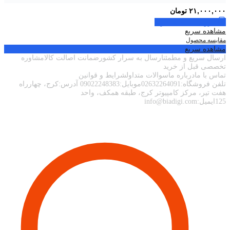
۲۱,۰۰۰,۰۰۰
تومان
افزودن به سبد خرید
مشاهده سریع
مقایسه محصول
مشاهده سریع
ارسال سریع و مطمئنارسال به سرار کشورضمانت اصالت کالامشاوره
تخصصی قبل از خرید
تماس با مادرباره ماسوالات متداولشرایط و قوانین
تلفن فروشگاه:02632264091موبایل:09022248383 آدرس:کرج، چهارراه
هفت تیر، مرکز کامپیوتر کرج، طبقه همکف، واحد
125ایمیل:info@biadigi.com
اطلاعات تماس