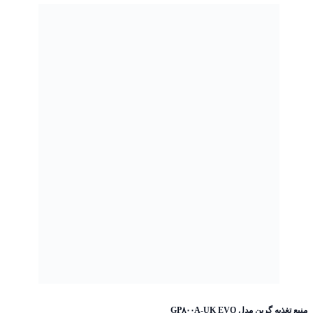
منبع تغذیه گرین مدل GP۸۰۰A-UK EVO