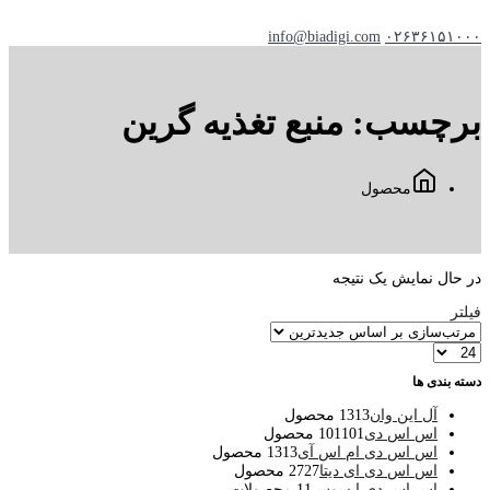
info@biadigi.com
۰۲۶۳۶۱۵۱۰۰۰
برچسب:
منبع تغذیه گرین
محصول
در حال نمایش یک نتیجه
فیلتر
دسته بندی ها
آل این وان
13 محصول
13
اس اس دی
101 محصول
101
اس اس دی ام اس آی
13 محصول
13
اس اس دی ای دیتا
27 محصول
27
اس اس دی ایسوس
1 محصولات
1