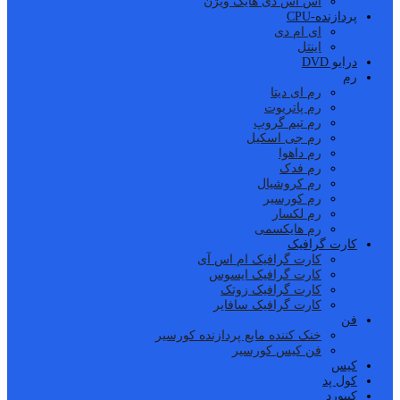
اس اس دی هایک ویژن
پردازنده-CPU
ای ام دی
اینتل
درایو DVD
رم
رم ای دیتا
رم پاتریوت
رم تیم گروپ
رم جی اسکیل
رم داهوا
رم فدک
رم کروشیال
رم کورسیر
رم لکسار
رم هایکسمی
کارت گرافیک
کارت گرافیک ام اس آی
کارت گرافیک ایسوس
کارت گرافیک زوتک
کارت گرافیک سافایر
فن
خنک کننده مایع پردازنده کورسیر
فن کیس کورسیر
کیس
کول پد
کیبورد