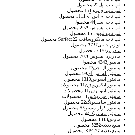
لپ تاپ اپل
2 محصول
2
لپ تاپ اچ پی
15 محصول
15
لپ تاپ ام اس آی
11 محصول
11
لپ تاپ ایسر
4 محصول
4
لپ تاپ ایسوس
29 محصول
29
لپ تاپ لنوو
15 محصول
15
لپ تاپ مایکروسافت Surface
2 محصول
2
لوازم جانبی
37 محصول
37
مادربرد
70 محصول
70
مادربرد ایسوس
70 محصول
70
مانیتور
43 محصول
43
مانیتور ال جی
7 محصول
7
مانیتور ام اس آی
9 محصول
9
مانیتور ایسوس
13 محصول
13
مانیتور ایکس‌ویژن
1 محصولات
1
مانیتور اینوورس
1 محصولات
1
مانیتور جی پلاس
1 محصولات
1
مانیتور سامسونگ
2 محصول
2
مانیتور کولر مستر
5 محصول
5
مانیتور مسترتک
4 محصول
4
ماوس
13 محصول
13
منبع تغذیه
52 محصول
52
منبع تغذیه XPG
7 محصول
7