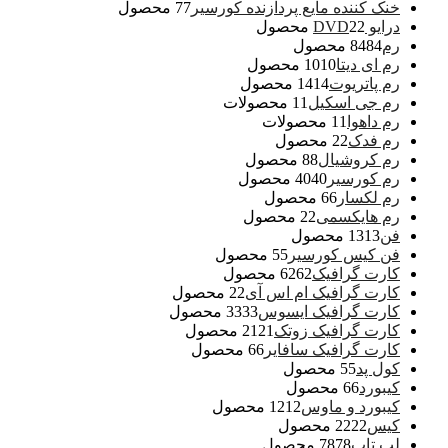
خنک کننده مایع پردازنده کورسیر
7 محصول
7
درایو DVD
2 محصول
2
رم
84 محصول
84
رم ای دیتا
10 محصول
10
رم پاتریوت
14 محصول
14
رم جی اسکیل
1 محصولات
1
رم داهوا
1 محصولات
1
رم فدک
2 محصول
2
رم کروشیال
8 محصول
8
رم کورسیر
40 محصول
40
رم لکسار
6 محصول
6
رم هایکسمی
2 محصول
2
فن
13 محصول
13
فن کیس کورسیر
5 محصول
5
کارت گرافیک
62 محصول
62
کارت گرافیک ام اس آی
2 محصول
2
کارت گرافیک ایسوس
33 محصول
33
کارت گرافیک زوتک
21 محصول
21
کارت گرافیک سافایر
6 محصول
6
کول پد
5 محصول
5
کیبورد
6 محصول
6
کیبورد و ماوس
12 محصول
12
کیس
22 محصول
22
لپ تاپ
78 محصول
78