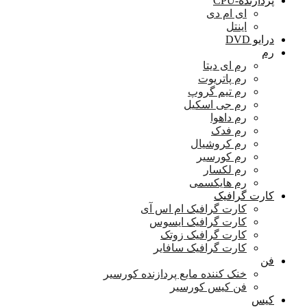
پردازنده-CPU
ای ام دی
اینتل
درایو DVD
رم
رم ای دیتا
رم پاتریوت
رم تیم گروپ
رم جی اسکیل
رم داهوا
رم فدک
رم کروشیال
رم کورسیر
رم لکسار
رم هایکسمی
کارت گرافیک
کارت گرافیک ام اس آی
کارت گرافیک ایسوس
کارت گرافیک زوتک
کارت گرافیک سافایر
فن
خنک کننده مایع پردازنده کورسیر
فن کیس کورسیر
کیس