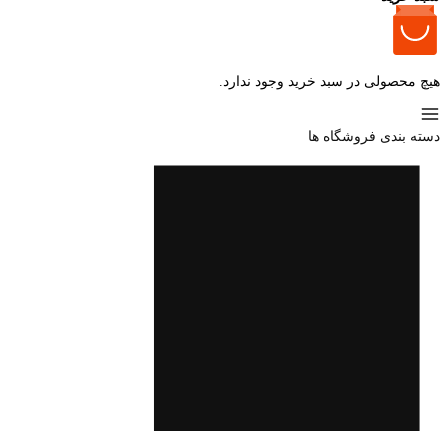
هیچ محصولی در سبد خرید وجود ندارد.
دسته بندی فروشگاه ها