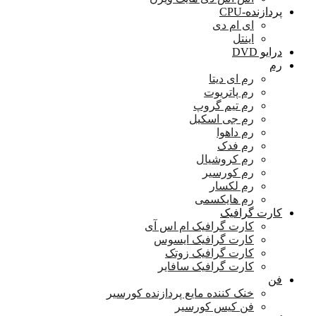
پردازنده-CPU
ای ام دی
اینتل
درایو DVD
رم
رم ای دیتا
رم پاتریوت
رم تیم گروپ
رم جی اسکیل
رم داهوا
رم فدک
رم کروشیال
رم کورسیر
رم لکسار
رم هایکسمی
کارت گرافیک
کارت گرافیک ام اس آی
کارت گرافیک ایسوس
کارت گرافیک زوتک
کارت گرافیک سافایر
فن
خنک کننده مایع پردازنده کورسیر
فن کیس کورسیر