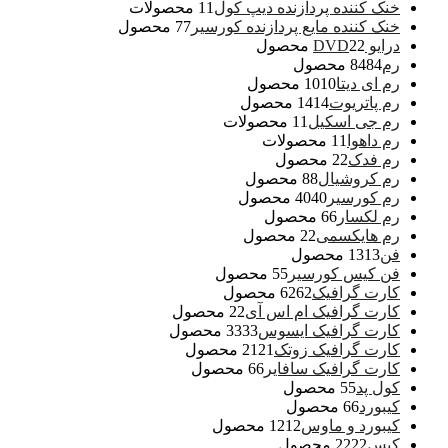
خنک کننده پردازنده دیپ کول
1 محصولات
1
خنک کننده مایع پردازنده کورسیر
7 محصول
7
درایو DVD
2 محصول
2
رم
84 محصول
84
رم ای دیتا
10 محصول
10
رم پاتریوت
14 محصول
14
رم جی اسکیل
1 محصولات
1
رم داهوا
1 محصولات
1
رم فدک
2 محصول
2
رم کروشیال
8 محصول
8
رم کورسیر
40 محصول
40
رم لکسار
6 محصول
6
رم هایکسمی
2 محصول
2
فن
13 محصول
13
فن کیس کورسیر
5 محصول
5
کارت گرافیک
62 محصول
62
کارت گرافیک ام اس آی
2 محصول
2
کارت گرافیک ایسوس
33 محصول
33
کارت گرافیک زوتک
21 محصول
21
کارت گرافیک سافایر
6 محصول
6
کول پد
5 محصول
5
کیبورد
6 محصول
6
کیبورد و ماوس
12 محصول
12
کیس
22 محصول
22