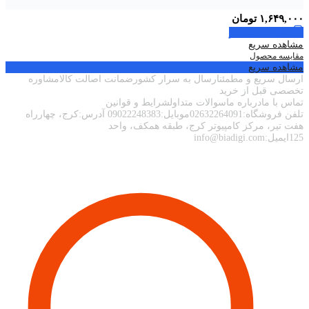
۱,۶۴۹,۰۰۰
تومان
اطلاعات بیشتر
مشاهده سریع
مقایسه محصول
مشاهده سریع
ارسال سریع و مطمئنارسال به سرار کشورضمانت اصالت کالامشاوره
تخصصی قبل از خرید
تماس با مادرباره ماسوالات متداولشرایط و قوانین
تلفن فروشگاه:02632264091موبایل:09022248383 آدرس:کرج، چهارراه
هفت تیر، مرکز کامپیوتر کرج، طبقه همکف، واحد
125ایمیل:info@biadigi.com
اطلاعات تماس