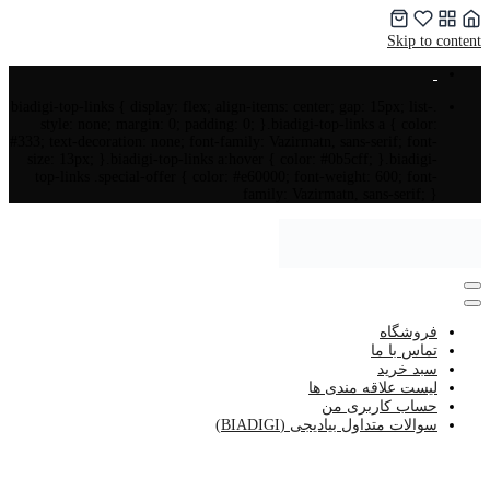
Skip to content
.biadigi-top-links { display: flex; align-items: center; gap: 15px; list-
style: none; margin: 0; padding: 0; }.biadigi-top-links a { color:
#333; text-decoration: none; font-family: Vazirmatn, sans-serif; font-
size: 13px; }.biadigi-top-links a:hover { color: #0b5cff; }.biadigi-
top-links .special-offer { color: #e60000; font-weight: 600; font-
family: Vazirmatn, sans-serif; }
فروشگاه
تماس با ما
سبد خرید
لیست علاقه مندی ها
حساب کاربری من
سوالات متداول بیادیجی (BIADIGI)