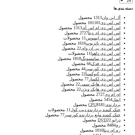
دسته بندی ها
آل این وان
13 محصول
13
اس اس دی
101 محصول
101
اس اس دی ام اس آی
13 محصول
13
اس اس دی ای دیتا
27 محصول
27
اس اس دی ایسوس
1 محصولات
1
اس اس دی پاتریوت
16 محصول
16
اس اس دی پی ان وای
2 محصول
2
اس اس دی داهوا
1 محصولات
1
اس اس دی سامسونگ
18 محصول
18
اس اس دی فدک
6 محصول
6
اس اس دی کورسیر
4 محصول
4
اس اس دی کیوکسیا
2 محصول
2
اس اس دی لکسار
7 محصول
7
اس اس دی هایک سمی
2 محصول
2
اس اس دی هایک ویژن
2 محصول
2
ای ام دی
27 محصول
27
اینتل
54 محصول
54
پردازنده-CPU
81 محصول
81
خنک کننده پردازنده دیپ کول
1 محصولات
1
خنک کننده مایع پردازنده کورسیر
7 محصول
7
درایو DVD
2 محصول
2
رم
84 محصول
84
رم ای دیتا
10 محصول
10