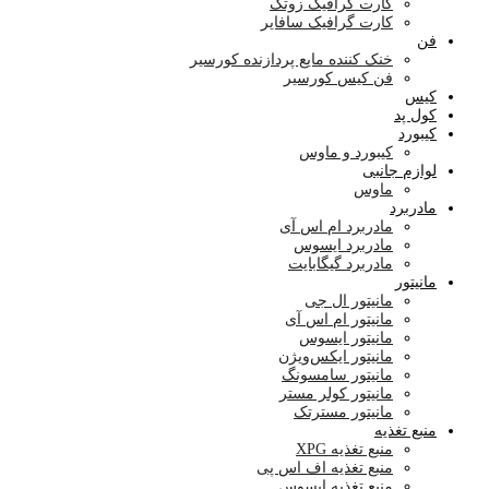
کارت گرافیک زوتک
کارت گرافیک سافایر
فن
خنک کننده مایع پردازنده کورسیر
فن کیس کورسیر
کیس
کول پد
کیبورد
کیبورد و ماوس
لوازم جانبی
ماوس
مادربرد
مادربرد ام اس آی
مادربرد ایسوس
مادربرد گیگابایت
مانیتور
مانیتور ال جی
مانیتور ام اس آی
مانیتور ایسوس
مانیتور ایکس‌ویژن
مانیتور سامسونگ
مانیتور کولر مستر
مانیتور مسترتک
منبع تغذیه
منبع تغذیه XPG
منبع تغذیه اف اس پی
منبع تغذیه ایسوس