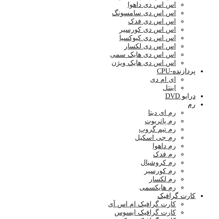
اس اس دی داهوا
اس اس دی سامسونگ
اس اس دی فدک
اس اس دی کورسیر
اس اس دی کیوکسیا
اس اس دی لکسار
اس اس دی هایک سمی
اس اس دی هایک ویژن
پردازنده-CPU
ای ام دی
اینتل
درایو DVD
رم
رم ای دیتا
رم پاتریوت
رم تیم گروپ
رم جی اسکیل
رم داهوا
رم فدک
رم کروشیال
رم کورسیر
رم لکسار
رم هایکسمی
کارت گرافیک
کارت گرافیک ام اس آی
کارت گرافیک ایسوس