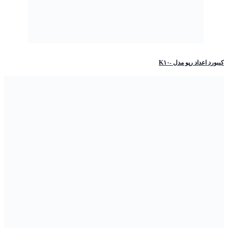
کیبورد اعداد رپو مدل -K۱۰