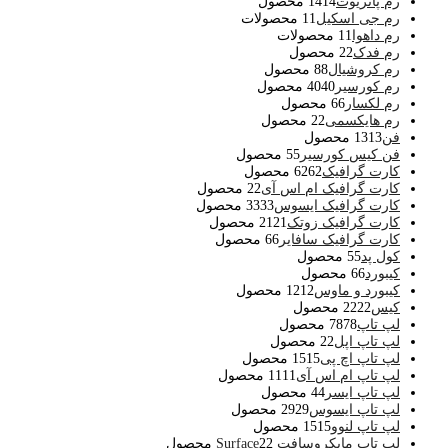
رم پاتریوت
14 محصول
14
رم جی اسکیل
1 محصولات
1
رم داهوا
1 محصولات
1
رم فدک
2 محصول
2
رم کروشیال
8 محصول
8
رم کورسیر
40 محصول
40
رم لکسار
6 محصول
6
رم هایکسمی
2 محصول
2
فن
13 محصول
13
فن کیس کورسیر
5 محصول
5
کارت گرافیک
62 محصول
62
کارت گرافیک ام اس آی
2 محصول
2
کارت گرافیک ایسوس
33 محصول
33
کارت گرافیک زوتک
21 محصول
21
کارت گرافیک سافایر
6 محصول
6
کول پد
5 محصول
5
کیبورد
6 محصول
6
کیبورد و ماوس
12 محصول
12
کیس
22 محصول
22
لپ تاپ
78 محصول
78
لپ تاپ اپل
2 محصول
2
لپ تاپ اچ پی
15 محصول
15
لپ تاپ ام اس آی
11 محصول
11
لپ تاپ ایسر
4 محصول
4
لپ تاپ ایسوس
29 محصول
29
لپ تاپ لنوو
15 محصول
15
لپ تاپ مایکروسافت Surface
2 محصول
2