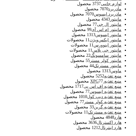
لوازم جانبی
37 محصول
37
مادربرد
70 محصول
70
مادربرد ایسوس
70 محصول
70
مانیتور
43 محصول
43
مانیتور ال جی
7 محصول
7
مانیتور ام اس آی
9 محصول
9
مانیتور ایسوس
13 محصول
13
مانیتور ایکس‌ویژن
1 محصولات
1
مانیتور اینوورس
1 محصولات
1
مانیتور جی پلاس
1 محصولات
1
مانیتور سامسونگ
2 محصول
2
مانیتور کولر مستر
5 محصول
5
مانیتور مسترتک
4 محصول
4
ماوس
13 محصول
13
منبع تغذیه
52 محصول
52
منبع تغذیه XPG
7 محصول
7
منبع تغذیه اف اس پی
17 محصول
17
منبع تغذیه ایسوس
7 محصول
7
منبع تغذیه دیپ کول
10 محصول
10
منبع تغذیه کولر مستر
7 محصول
7
منبع تغذیه گرین
3 محصول
3
منبع تغذیه مسترتک
1 محصولات
1
هارد
48 محصول
48
هارد اکسترنال
36 محصول
36
هارد اینترنال
12 محصول
12