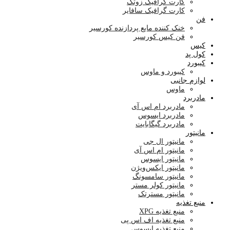
کارت گرافیک زوتک
کارت گرافیک سافایر
فن
خنک کننده مایع پردازنده کورسیر
فن کیس کورسیر
کیس
کول پد
کیبورد
کیبورد و ماوس
لوازم جانبی
ماوس
مادربرد
مادربرد ام اس آی
مادربرد ایسوس
مادربرد گیگابایت
مانیتور
مانیتور ال جی
مانیتور ام اس آی
مانیتور ایسوس
مانیتور ایکس‌ویژن
مانیتور سامسونگ
مانیتور کولر مستر
مانیتور مسترتک
منبع تغذیه
منبع تغذیه XPG
منبع تغذیه اف اس پی
منبع تغذیه ایسوس