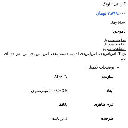
گارانتی : آونگ
۷,۸۹۹,۰۰۰
تومان
Buy Now
ناموجود
مقایسه محصول
مقایسه محصول
مشاهده سریع
Tags:
اس‌اس‌دی
,
اس‌اس‌دی ای‌دیتا
دسته بندی:
اس اس دی
اس اس دی ای
دیتا
توضیحات تکمیلی
سازنده
ADATA
ابعاد
3.5×80×22 میلی‌متری
فرم ظاهری
2280
ظرفیت
1 ترابایت