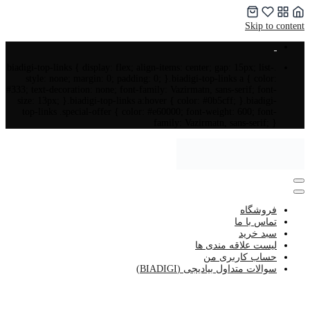
Skip to content
.biadigi-top-links { display: flex; align-items: center; gap: 15px; list-
style: none; margin: 0; padding: 0; }.biadigi-top-links a { color:
#333; text-decoration: none; font-family: Vazirmatn, sans-serif; font-
size: 13px; }.biadigi-top-links a:hover { color: #0b5cff; }.biadigi-
top-links .special-offer { color: #e60000; font-weight: 600; font-
family: Vazirmatn, sans-serif; }
فروشگاه
تماس با ما
سبد خرید
لیست علاقه مندی ها
حساب کاربری من
سوالات متداول بیادیجی (BIADIGI)