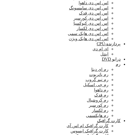
اس اس دی داهوا
اس اس دی سامسونگ
اس اس دی فدک
اس اس دی کورسیر
اس اس دی کیوکسیا
اس اس دی لکسار
اس اس دی هایک سمی
اس اس دی هایک ویژن
پردازنده-CPU
ای ام دی
اینتل
درایو DVD
رم
رم ای دیتا
رم پاتریوت
رم تیم گروپ
رم جی اسکیل
رم داهوا
رم فدک
رم کروشیال
رم کورسیر
رم لکسار
رم هایکسمی
کارت گرافیک
کارت گرافیک ام اس آی
کارت گرافیک ایسوس