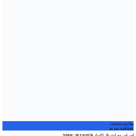
مقایسه محصول
مشاهده سریع
اس ‌اس ‌دی اینترنال لکسار NM۶۲۰ M.۲ ۵۱۲GB