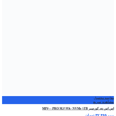
مقایسه محصول
مشاهده سریع
اس اس دی کورسیر MP۶۰۰ PRO M.۲ ۲۲۸۰ NVMe ۱TB
۳۲,۴۹۹,۰۰۰
تومان