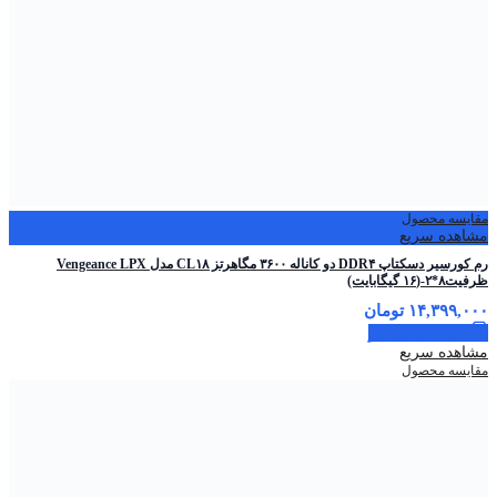
مقایسه محصول
مشاهده سریع
رم کورسیر دسکتاپ DDR۴ دو کاناله ۳۶۰۰ مگاهرتز CL۱۸ مدل Vengeance LPX
ظرفیت۸*۲-(۱۶ گیگابایت)
۱۴,۳۹۹,۰۰۰
تومان
اطلاعات بیشتر
مشاهده سریع
مقایسه محصول