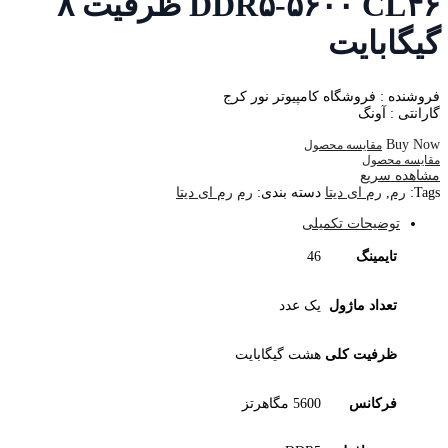
DDR۵-۵۶۰۰ CL۴۶ ظرفیت ۸
گیگابایت
فروشنده : فروشگاه کامپیوتر نور کرج
گارانتی : آونگ
Buy Now
مقایسه محصول
مقایسه محصول
مشاهده سریع
Tags:
رم
,
رم ای دیتا
دسته بندی:
رم
رم ای دیتا
توضیحات تکمیلی
تایمینگ
46
تعداد ماژول
یک عدد
ظرفیت کلی
هشت گیگابایت
فرکانس
5600 مگاهرتز