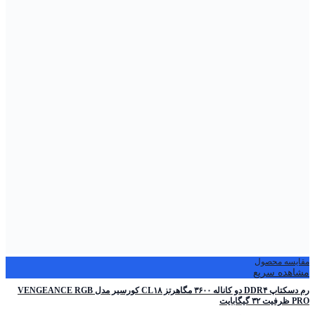
مقایسه محصول
مشاهده سریع
رم دسکتاپ DDR۴ دو کاناله ۳۶۰۰ مگاهرتز CL۱۸ کورسیر مدل VENGEANCE RGB
PRO ظرفیت ۳۲ گیگابایت