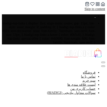
Skip to content
.biadigi-top-links { display: flex; align-items: center; gap: 15px; list-
style: none; margin: 0; padding: 0; }.biadigi-top-links a { color:
#333; text-decoration: none; font-family: Vazirmatn, sans-serif; font-
size: 13px; }.biadigi-top-links a:hover { color: #0b5cff; }.biadigi-
top-links .special-offer { color: #e60000; font-weight: 600; font-
family: Vazirmatn, sans-serif; }
فروشگاه
تماس با ما
سبد خرید
لیست علاقه مندی ها
حساب کاربری من
سوالات متداول بیادیجی (BIADIGI)