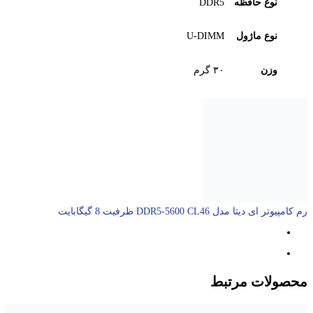
نوع حافظه
DDR5
نوع ماژول
U-DIMM
وزن
۳۰ گرم
رم کامپیوتر ای دیتا مدل DDR5-5600 CL46 ظرفیت 8 گیگابایت
محصولات مرتبط