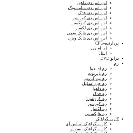
اس اس دی داهوا
اس اس دی سامسونگ
اس اس دی فدک
اس اس دی کورسیر
اس اس دی کیوکسیا
اس اس دی لکسار
اس اس دی هایک سمی
اس اس دی هایک ویژن
پردازنده-CPU
ای ام دی
اینتل
درایو DVD
رم
رم ای دیتا
رم پاتریوت
رم تیم گروپ
رم جی اسکیل
رم داهوا
رم فدک
رم کروشیال
رم کورسیر
رم لکسار
رم هایکسمی
کارت گرافیک
کارت گرافیک ام اس آی
کارت گرافیک ایسوس