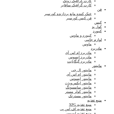
کارت گرافیک زوتک
کارت گرافیک سافایر
فن
خنک کننده مایع پردازنده کورسیر
فن کیس کورسیر
کیس
کول پد
کیبورد
کیبورد و ماوس
لوازم جانبی
ماوس
مادربرد
مادربرد ام اس آی
مادربرد ایسوس
مادربرد گیگابایت
مانیتور
مانیتور ال جی
مانیتور ام اس آی
مانیتور ایسوس
مانیتور ایکس‌ویژن
مانیتور سامسونگ
مانیتور کولر مستر
مانیتور مسترتک
منبع تغذیه
منبع تغذیه XPG
منبع تغذیه اف اس پی
منبع تغذیه ایسوس