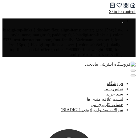
Skip to content
.biadigi-top-links { display: flex; align-items: center; gap: 15px; list-
style: none; margin: 0; padding: 0; }.biadigi-top-links a { color:
#333; text-decoration: none; font-family: Vazirmatn, sans-serif; font-
size: 13px; }.biadigi-top-links a:hover { color: #0b5cff; }.biadigi-
top-links .special-offer { color: #e60000; font-weight: 600; font-
family: Vazirmatn, sans-serif; }
فروشگاه
تماس با ما
سبد خرید
لیست علاقه مندی ها
حساب کاربری من
سوالات متداول بیادیجی (BIADIGI)