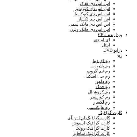
اس اس دی فدک
اس اس دی کورسیر
اس اس دی کیوکسیا
اس اس دی لکسار
اس اس دی هایک سمی
اس اس دی هایک ویژن
پردازنده-CPU
ای ام دی
اینتل
درایو DVD
رم
رم ای دیتا
رم پاتریوت
رم تیم گروپ
رم جی اسکیل
رم داهوا
رم فدک
رم کروشیال
رم کورسیر
رم لکسار
رم هایکسمی
کارت گرافیک
کارت گرافیک ام اس آی
کارت گرافیک ایسوس
کارت گرافیک زوتک
کارت گرافیک سافایر