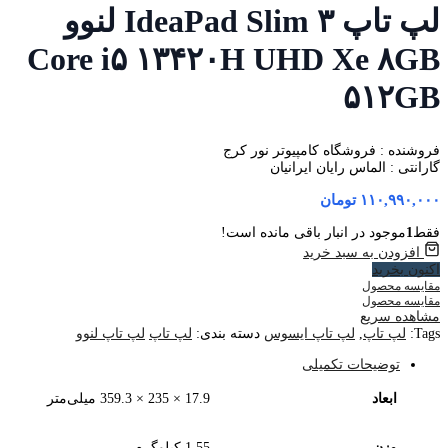
لپ تاپ IdeaPad Slim ۳ لنوو
Core i۵ ۱۳۴۲۰H UHD Xe ۸GB
۵۱۲GB
فروشنده : فروشگاه کامپیوتر نور کرج
گارانتی : الماس رایان ایرانیان
۱۱۰,۹۹۰,۰۰۰
تومان
فقط
1
موجود در انبار باقی مانده است!
افزودن به سبد خرید
اکنون بخرید
مقایسه محصول
مقایسه محصول
مشاهده سریع
Tags:
لپ تاپ
,
لپ تاپ ایسوس
دسته بندی:
لپ تاپ
لپ تاپ لنوو
توضیحات تکمیلی
ابعاد
17.9 × 235 × 359.3 میلی‌متر
وزن
1.55 کیلوگرم