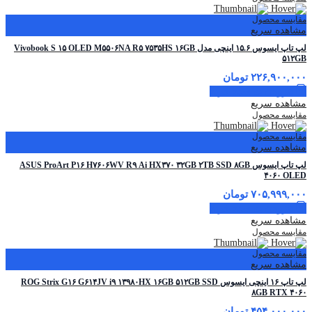
مقایسه محصول
مشاهده سریع
لپ تاپ ایسوس ۱۵.۶ اینچی مدل Vivobook S ۱۵ OLED M۵۵۰۶NA R۵ ۷۵۳۵HS ۱۶GB
۵۱۲GB
۲۲۶,۹۰۰,۰۰۰
تومان
افزودن به سبد خرید
مشاهده سریع
مقایسه محصول
مقایسه محصول
مشاهده سریع
لپ تاپ ایسوس ASUS ProArt P۱۶ H۷۶۰۶WV R۹ Ai HX۳۷۰ ۳۲GB ۲TB SSD ۸GB
۴۰۶۰ OLED
۷۰۵,۹۹۹,۰۰۰
تومان
افزودن به سبد خرید
مشاهده سریع
مقایسه محصول
مقایسه محصول
مشاهده سریع
لپ تاپ ۱۶ اینچی ایسوس ROG Strix G۱۶ G۶۱۴JV i۹ ۱۳۹۸۰HX ۱۶GB ۵۱۲GB SSD
۸GB RTX ۴۰۶۰
۴۵۴,۰۰۰,۰۰۰
تومان