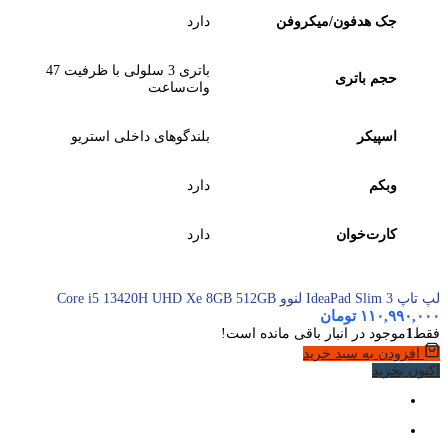
جک هدفون/میکروفن
دارد
باتری 3 سلولی با ظرفیت 47
حجم باتری
وات‌ساعت
اسپیکر
بلندگوهای داخلی استریو
وبکم
دارد
کارت‌خوان
دارد
لپ تاپ IdeaPad Slim 3 لنوو Core i5 13420H UHD Xe 8GB 512GB
۱۱۰,۹۹۰,۰۰۰
تومان
فقط
1
موجود در انبار باقی مانده است!
افزودن به سبد خرید
اکنون بخرید