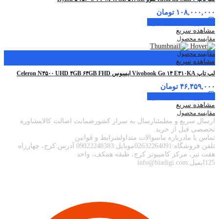
۱۰۸,۰۰۰,۰۰۰
تومان
افزودن به سبد خرید
مشاهده سریع
مقایسه محصول
مقایسه محصول
مشاهده سریع
لپ تاپ Vivobook Go ۱۴ E۴۱۰KA ایسوس Celeron N۴۵۰۰ UHD ۴GB ۶۴GB FHD
۴۶,۴۵۹,۰۰۰
تومان
افزودن به سبد خرید
مشاهده سریع
مقایسه محصول
ارسال سریع و مطمئنارسال به سرار کشورضمانت اصالت کالامشاوره
تخصصی قبل از خرید
تماس با مادرباره ماسوالات متداولشرایط و قوانین
تلفن فروشگاه:02632264091موبایل:09022248383 آدرس:کرج، چهارراه
هفت تیر، مرکز کامپیوتر کرج، طبقه همکف، واحد
125ایمیل:info@biadigi.com
اطلاعات تماس