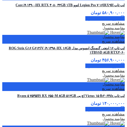
لپ تاپ Legion Pro ۷ ۱۶IRX۹H لنوو Core i۹ ۱۴۹۰۰HX RTX ۴۰۸۰ ۳۲GB ۱TB
۵۸۰,۹۰۰,۰۰۰
تومان
افزودن به سبد خرید
مشاهده سریع
مقایسه محصول
مقایسه محصول
مشاهده سریع
لپ تاپ ۱۶ اینچی گیمینگ ایسوس مدل ROG Strix G۱۶ G۶۱۴JV i۹ ۱۳۹۸۰HX ۱۶GB
۱TBSSD ۸GB RTX۴۰۶۰
۴۵۶,۹۰۰,۰۰۰
تومان
افزودن به سبد خرید
مشاهده سریع
مقایسه محصول
مقایسه محصول
مشاهده سریع
لپ تاپ Victus ۱۵ fb۲۰۶۳dx اچ پی Ryzen ۵ ۷۵۳۵HS RX ۶۵۵۰M ۸GB ۵۱۲GB
۱۴۰,۰۰۰,۰۰۰
تومان
افزودن به سبد خرید
مشاهده سریع
مقایسه محصول