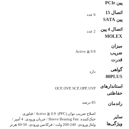
پین PCIe
اتصال 15
6 عدد
پین SATA
اتصال 4 پین
2 عدد
MOLEX
میزان
Active ≧ 0.9
ضریب
قدرت
گواهی
دارد
80PLUS
استاندارهای
OCP, OVP, SCP, OPP, UVP
حفاظتی
85 درصد
راندمان
اصلاح ضریب توان (PFC): Active ≧ 0.9 / فناوری
سایر
خنک‌کننده: Sleeve Bearing Fan / جریان ورودی: 4 آمپر /
ویژگی‌ها
ولتاژ ورودی: 240-200 ولت / فرکانس ورودی: 50-60 هرتز