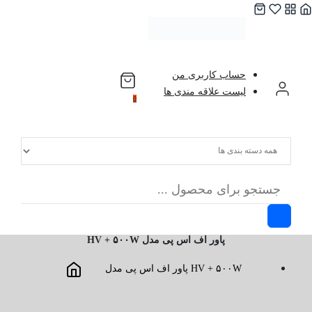
Ski
t
conten
حساب کاربری من
لیست علاقه مندی ها
0
پاور اف اس پی مدل HV + ۵۰۰W
پاور اف اس پی مدل HV + ۵۰۰W