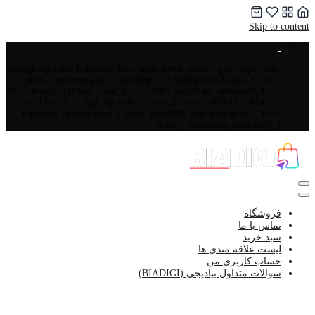
Skip to content
.biadigi-top-links { display: flex; align-items: center; gap: 15px; list-
style: none; margin: 0; padding: 0; }.biadigi-top-links a { color:
#333; text-decoration: none; font-family: Vazirmatn, sans-serif; font-
size: 13px; }.biadigi-top-links a:hover { color: #0b5cff; }.biadigi-
top-links .special-offer { color: #e60000; font-weight: 600; font-
family: Vazirmatn, sans-serif; }
فروشگاه
تماس با ما
سبد خرید
لیست علاقه مندی ها
حساب کاربری من
سوالات متداول بیادیجی (BIADIGI)