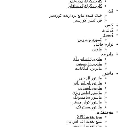
کارت گرافیک زوتک
کارت گرافیک سافایر
فن
خنک کننده مایع پردازنده کورسیر
فن کیس کورسیر
کیس
کول پد
کیبورد
کیبورد و ماوس
لوازم جانبی
ماوس
مادربرد
مادربرد ام اس آی
مادربرد ایسوس
مادربرد گیگابایت
مانیتور
مانیتور ال جی
مانیتور ام اس آی
مانیتور ایسوس
مانیتور ایکس‌ویژن
مانیتور سامسونگ
مانیتور کولر مستر
مانیتور مسترتک
منبع تغذیه
منبع تغذیه XPG
منبع تغذیه اف اس پی
منبع تغذیه ایسوس