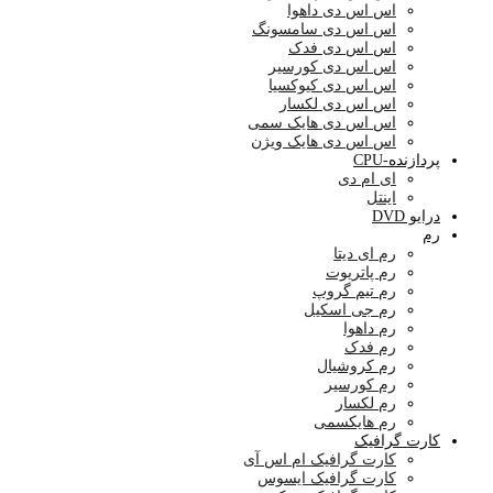
اس اس دی داهوا
اس اس دی سامسونگ
اس اس دی فدک
اس اس دی کورسیر
اس اس دی کیوکسیا
اس اس دی لکسار
اس اس دی هایک سمی
اس اس دی هایک ویژن
پردازنده-CPU
ای ام دی
اینتل
درایو DVD
رم
رم ای دیتا
رم پاتریوت
رم تیم گروپ
رم جی اسکیل
رم داهوا
رم فدک
رم کروشیال
رم کورسیر
رم لکسار
رم هایکسمی
کارت گرافیک
کارت گرافیک ام اس آی
کارت گرافیک ایسوس