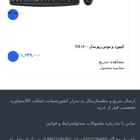
مشاهده
سریع
کیبورد و موس رپو مدل NX۱۶۰۰
۱,۶۴۹,۰۰۰
تومان
مشاهده سریع
مقایسه محصول
ارسال سریع و مطمئنارسال به سرار کشورضمانت اصالت کالامشاوره
تخصصی قبل از خرید
تماس با مادرباره ماسوالات متداولشرایط و قوانین
تلفن فروشگاه:02632264091موبایل:09022248383 آدرس:کرج، چهارراه