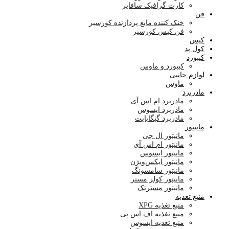
کارت گرافیک سافایر
فن
خنک کننده مایع پردازنده کورسیر
فن کیس کورسیر
کیس
کول پد
کیبورد
کیبورد و ماوس
لوازم جانبی
ماوس
مادربرد
مادربرد ام اس آی
مادربرد ایسوس
مادربرد گیگابایت
مانیتور
مانیتور ال جی
مانیتور ام اس آی
مانیتور ایسوس
مانیتور ایکس‌ویژن
مانیتور سامسونگ
مانیتور کولر مستر
مانیتور مسترتک
منبع تغذیه
منبع تغذیه XPG
منبع تغذیه اف اس پی
منبع تغذیه ایسوس