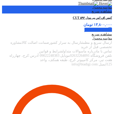
مقایسه محصول
مشاهده سریع
کیس اف اس پی مدل CUT ۵۹۲
۱۳,۸۰۰,۰۰۰
تومان
اطلاعات بیشتر
مشاهده سریع
مقایسه محصول
ارسال سریع و مطمئنارسال به سرار کشورضمانت اصالت کالامشاوره
تخصصی قبل از خرید
تماس با مادرباره ماسوالات متداولشرایط و قوانین
تلفن فروشگاه:02632264091موبایل:09022248383 آدرس:کرج، چهارراه
هفت تیر، مرکز کامپیوتر کرج، طبقه همکف، واحد
125ایمیل:info@biadigi.com
اطلاعات تماس