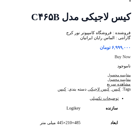
کیس لاجیکی مدل C۴۶۵B
فروشنده : فروشگاه کامپیوتر نور کرج
گارانتی : الماس رایان ایرانیان
۶,۹۹۹,۰۰۰
تومان
Buy Now
ناموجود
مقایسه محصول
مقایسه محصول
مشاهده سریع
Tags:
کیس
,
کیس لاجیکی
دسته بندی:
کیس
توضیحات تکمیلی
سازنده
Logikey
ابعاد
485×210×445 میلی متر