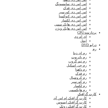
اس اس دی سامسونگ
اس اس دی فدک
اس اس دی کورسیر
اس اس دی کیوکسیا
اس اس دی لکسار
اس اس دی هایک سمی
اس اس دی هایک ویژن
پردازنده-CPU
ای ام دی
اینتل
درایو DVD
رم
رم ای دیتا
رم پاتریوت
رم تیم گروپ
رم جی اسکیل
رم داهوا
رم فدک
رم کروشیال
رم کورسیر
رم لکسار
رم هایکسمی
کارت گرافیک
کارت گرافیک ام اس آی
کارت گرافیک ایسوس
کارت گرافیک زوتک