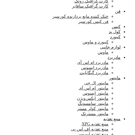
کارت گرافیک زوتک
کارت گرافیک سافایر
فن
خنک کننده مایع پردازنده کورسیر
فن کیس کورسیر
کیس
کول پد
کیبورد
کیبورد و ماوس
لوازم جانبی
ماوس
مادربرد
مادربرد ام اس آی
مادربرد ایسوس
مادربرد گیگابایت
مانیتور
مانیتور ال جی
مانیتور ام اس آی
مانیتور ایسوس
مانیتور ایکس‌ویژن
مانیتور سامسونگ
مانیتور کولر مستر
مانیتور مسترتک
منبع تغذیه
منبع تغذیه XPG
منبع تغذیه اف اس پی
منبع تغذیه ایسوس