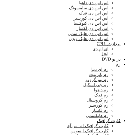
اس اس دی داهوا
اس اس دی سامسونگ
اس اس دی فدک
اس اس دی کورسیر
اس اس دی کیوکسیا
اس اس دی لکسار
اس اس دی هایک سمی
اس اس دی هایک ویژن
پردازنده-CPU
ای ام دی
اینتل
درایو DVD
رم
رم ای دیتا
رم پاتریوت
رم تیم گروپ
رم جی اسکیل
رم داهوا
رم فدک
رم کروشیال
رم کورسیر
رم لکسار
رم هایکسمی
کارت گرافیک
کارت گرافیک ام اس آی
کارت گرافیک ایسوس