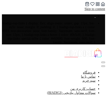
Skip to content
.biadigi-top-links { display: flex; align-items: center; gap: 15px; list-
style: none; margin: 0; padding: 0; }.biadigi-top-links a { color:
#333; text-decoration: none; font-family: Vazirmatn, sans-serif; font-
size: 13px; }.biadigi-top-links a:hover { color: #0b5cff; }.biadigi-
top-links .special-offer { color: #e60000; font-weight: 600; font-
family: Vazirmatn, sans-serif; }
فروشگاه
تماس با ما
سبد خرید
لیست علاقه مندی ها
حساب کاربری من
سوالات متداول بیادیجی (BIADIGI)