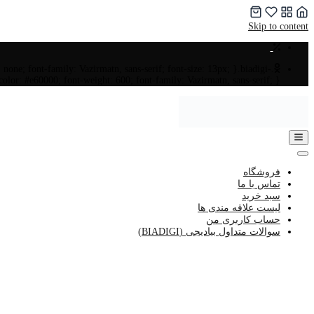
Skip to content
n: none; font-family: Vazirmatn, sans-serif; font-size: 13px; }.biadigi-
 color: #e60000; font-weight: 600; font-family: Vazirmatn, sans-serif; }
فروشگاه
تماس با ما
سبد خرید
لیست علاقه مندی ها
حساب کاربری من
سوالات متداول بیادیجی (BIADIGI)