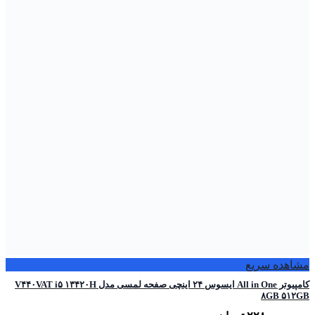
مشاهده سریع
کامپیوتر All in One ایسوس ۲۴ اینچی صفحه لمسی مدل V۴۴۰VAT i۵ ۱۳۴۲۰H
۸GB ۵۱۲GB