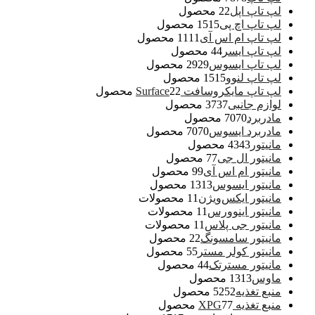
لپ تاپ اپل
2 محصول
2
لپ تاپ اچ پی
15 محصول
15
لپ تاپ ام اس آی
11 محصول
11
لپ تاپ ایسر
4 محصول
4
لپ تاپ ایسوس
29 محصول
29
لپ تاپ لنوو
15 محصول
15
لپ تاپ مایکروسافت Surface
2 محصول
2
لوازم جانبی
37 محصول
37
مادربرد
70 محصول
70
مادربرد ایسوس
70 محصول
70
مانیتور
43 محصول
43
مانیتور ال جی
7 محصول
7
مانیتور ام اس آی
9 محصول
9
مانیتور ایسوس
13 محصول
13
مانیتور ایکس‌ویژن
1 محصولات
1
مانیتور اینوورس
1 محصولات
1
مانیتور جی پلاس
1 محصولات
1
مانیتور سامسونگ
2 محصول
2
مانیتور کولر مستر
5 محصول
5
مانیتور مسترتک
4 محصول
4
ماوس
13 محصول
13
منبع تغذیه
52 محصول
52
منبع تغذیه XPG
7 محصول
7