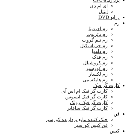
پردازنده-CPU
ای ام دی
اینتل
درایو DVD
رم
رم ای دیتا
رم پاتریوت
رم تیم گروپ
رم جی اسکیل
رم داهوا
رم فدک
رم کروشیال
رم کورسیر
رم لکسار
رم هایکسمی
کارت گرافیک
کارت گرافیک ام اس آی
کارت گرافیک ایسوس
کارت گرافیک زوتک
کارت گرافیک سافایر
فن
خنک کننده مایع پردازنده کورسیر
فن کیس کورسیر
کیس