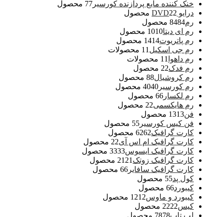
خنک کننده مایع پردازنده کورسیر
7 محصول
7
درایو DVD
2 محصول
2
رم
84 محصول
84
رم ای دیتا
10 محصول
10
رم پاتریوت
14 محصول
14
رم جی اسکیل
1 محصولات
1
رم داهوا
1 محصولات
1
رم فدک
2 محصول
2
رم کروشیال
8 محصول
8
رم کورسیر
40 محصول
40
رم لکسار
6 محصول
6
رم هایکسمی
2 محصول
2
فن
13 محصول
13
فن کیس کورسیر
5 محصول
5
کارت گرافیک
62 محصول
62
کارت گرافیک ام اس آی
2 محصول
2
کارت گرافیک ایسوس
33 محصول
33
کارت گرافیک زوتک
21 محصول
21
کارت گرافیک سافایر
6 محصول
6
کول پد
5 محصول
5
کیبورد
6 محصول
6
کیبورد و ماوس
12 محصول
12
کیس
22 محصول
22
لپ تاپ
78 محصول
78