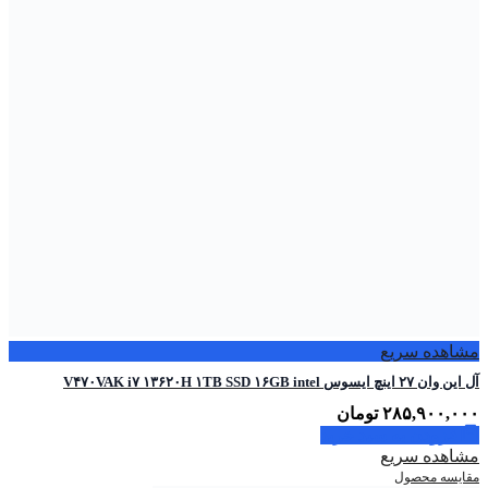
مشاهده سریع
آل این وان ۲۷ اینچ ایسوس V۴۷۰VAK i۷ ۱۳۶۲۰H ۱TB SSD ۱۶GB intel
۲۸۵,۹۰۰,۰۰۰
تومان
افزودن به سبد خرید
مشاهده سریع
مقایسه محصول