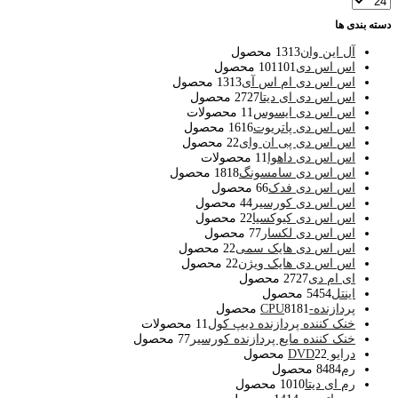
دسته بندی ها
آل این وان
13 محصول
13
اس اس دی
101 محصول
101
اس اس دی ام اس آی
13 محصول
13
اس اس دی ای دیتا
27 محصول
27
اس اس دی ایسوس
1 محصولات
1
اس اس دی پاتریوت
16 محصول
16
اس اس دی پی ان وای
2 محصول
2
اس اس دی داهوا
1 محصولات
1
اس اس دی سامسونگ
18 محصول
18
اس اس دی فدک
6 محصول
6
اس اس دی کورسیر
4 محصول
4
اس اس دی کیوکسیا
2 محصول
2
اس اس دی لکسار
7 محصول
7
اس اس دی هایک سمی
2 محصول
2
اس اس دی هایک ویژن
2 محصول
2
ای ام دی
27 محصول
27
اینتل
54 محصول
54
پردازنده-CPU
81 محصول
81
خنک کننده پردازنده دیپ کول
1 محصولات
1
خنک کننده مایع پردازنده کورسیر
7 محصول
7
درایو DVD
2 محصول
2
رم
84 محصول
84
رم ای دیتا
10 محصول
10