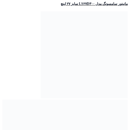
مانیتور سامسونگ مدل LS۲۷D۳۰۰ سایز ۲۷ اینچ