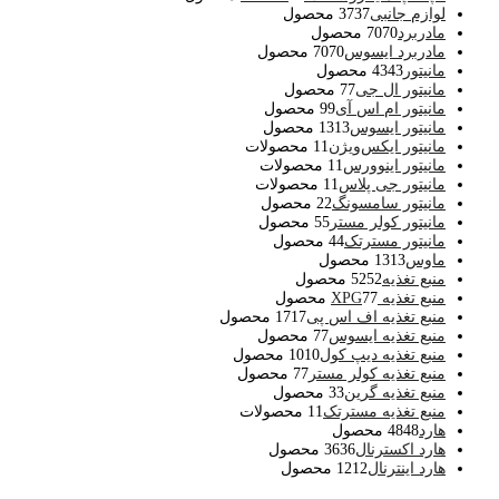
لوازم جانبی
37 محصول
37
مادربرد
70 محصول
70
مادربرد ایسوس
70 محصول
70
مانیتور
43 محصول
43
مانیتور ال جی
7 محصول
7
مانیتور ام اس آی
9 محصول
9
مانیتور ایسوس
13 محصول
13
مانیتور ایکس‌ویژن
1 محصولات
1
مانیتور اینوورس
1 محصولات
1
مانیتور جی پلاس
1 محصولات
1
مانیتور سامسونگ
2 محصول
2
مانیتور کولر مستر
5 محصول
5
مانیتور مسترتک
4 محصول
4
ماوس
13 محصول
13
منبع تغذیه
52 محصول
52
منبع تغذیه XPG
7 محصول
7
منبع تغذیه اف اس پی
17 محصول
17
منبع تغذیه ایسوس
7 محصول
7
منبع تغذیه دیپ کول
10 محصول
10
منبع تغذیه کولر مستر
7 محصول
7
منبع تغذیه گرین
3 محصول
3
منبع تغذیه مسترتک
1 محصولات
1
هارد
48 محصول
48
هارد اکسترنال
36 محصول
36
هارد اینترنال
12 محصول
12