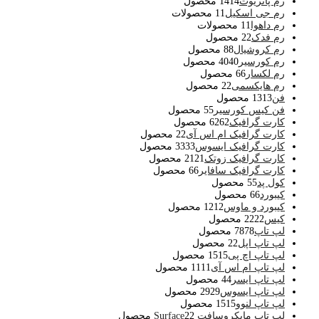
رم پاتریوت
14 محصول
14
رم جی اسکیل
1 محصولات
1
رم داهوا
1 محصولات
1
رم فدک
2 محصول
2
رم کروشیال
8 محصول
8
رم کورسیر
40 محصول
40
رم لکسار
6 محصول
6
رم هایکسمی
2 محصول
2
فن
13 محصول
13
فن کیس کورسیر
5 محصول
5
کارت گرافیک
62 محصول
62
کارت گرافیک ام اس آی
2 محصول
2
کارت گرافیک ایسوس
33 محصول
33
کارت گرافیک زوتک
21 محصول
21
کارت گرافیک سافایر
6 محصول
6
کول پد
5 محصول
5
کیبورد
6 محصول
6
کیبورد و ماوس
12 محصول
12
کیس
22 محصول
22
لپ تاپ
78 محصول
78
لپ تاپ اپل
2 محصول
2
لپ تاپ اچ پی
15 محصول
15
لپ تاپ ام اس آی
11 محصول
11
لپ تاپ ایسر
4 محصول
4
لپ تاپ ایسوس
29 محصول
29
لپ تاپ لنوو
15 محصول
15
لپ تاپ مایکروسافت Surface
2 محصول
2