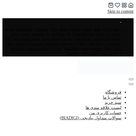
Skip to content
.biadigi-top-links { display: flex; align-items: center; gap: 15px; list-
style: none; margin: 0; padding: 0; }.biadigi-top-links a { color:
#333; text-decoration: none; font-family: Vazirmatn, sans-serif; font-
size: 13px; }.biadigi-top-links a:hover { color: #0b5cff; }.biadigi-
top-links .special-offer { color: #e60000; font-weight: 600; font-
family: Vazirmatn, sans-serif; }
فروشگاه
تماس با ما
سبد خرید
لیست علاقه مندی ها
حساب کاربری من
سوالات متداول بیادیجی (BIADIGI)