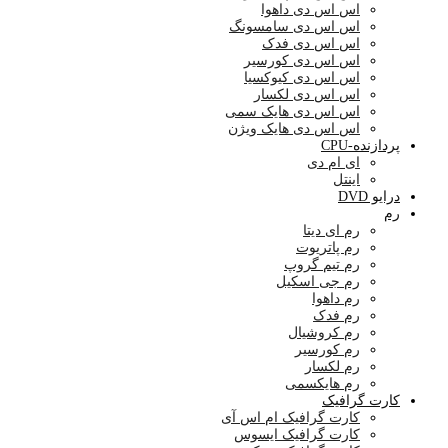
اس اس دی داهوا
اس اس دی سامسونگ
اس اس دی فدک
اس اس دی کورسیر
اس اس دی کیوکسیا
اس اس دی لکسار
اس اس دی هایک سمی
اس اس دی هایک ویژن
پردازنده-CPU
ای ام دی
اینتل
درایو DVD
رم
رم ای دیتا
رم پاتریوت
رم تیم گروپ
رم جی اسکیل
رم داهوا
رم فدک
رم کروشیال
رم کورسیر
رم لکسار
رم هایکسمی
کارت گرافیک
کارت گرافیک ام اس آی
کارت گرافیک ایسوس