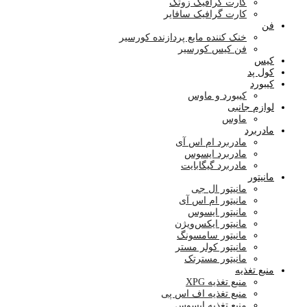
کارت گرافیک زوتک
کارت گرافیک سافایر
فن
خنک کننده مایع پردازنده کورسیر
فن کیس کورسیر
کیس
کول پد
کیبورد
کیبورد و ماوس
لوازم جانبی
ماوس
مادربرد
مادربرد ام اس آی
مادربرد ایسوس
مادربرد گیگابایت
مانیتور
مانیتور ال جی
مانیتور ام اس آی
مانیتور ایسوس
مانیتور ایکس‌ویژن
مانیتور سامسونگ
مانیتور کولر مستر
مانیتور مسترتک
منبع تغذیه
منبع تغذیه XPG
منبع تغذیه اف اس پی
منبع تغذیه ایسوس