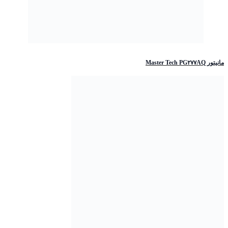
مانیتور Master Tech PG۲۷۷AQ