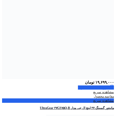
۱۹,۶۹۹,۰۰۰
تومان
افزودن به سبد خرید
مشاهده سریع
مقایسه محصول
مشاهده سریع
مانیتور گیمینگ ۲۷ اینچ ال جی مدل UltraGear ۲۷GS۷۵Q-B