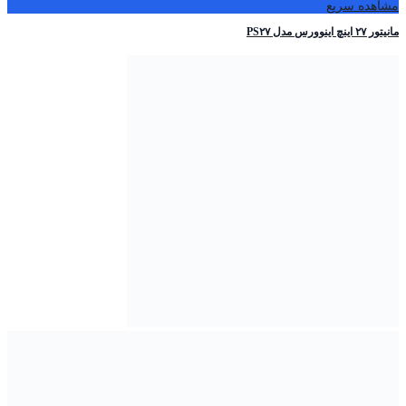
مشاهده سریع
مانیتور ۲۷ اینچ اینوورس مدل PS۲۷