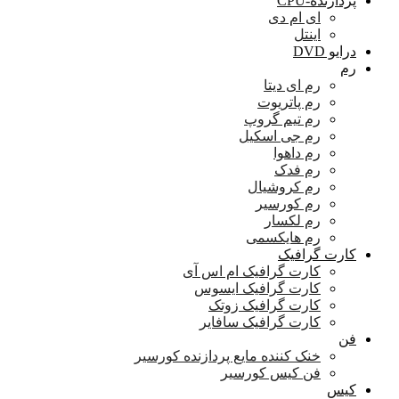
پردازنده-CPU
ای ام دی
اینتل
درایو DVD
رم
رم ای دیتا
رم پاتریوت
رم تیم گروپ
رم جی اسکیل
رم داهوا
رم فدک
رم کروشیال
رم کورسیر
رم لکسار
رم هایکسمی
کارت گرافیک
کارت گرافیک ام اس آی
کارت گرافیک ایسوس
کارت گرافیک زوتک
کارت گرافیک سافایر
فن
خنک کننده مایع پردازنده کورسیر
فن کیس کورسیر
کیس