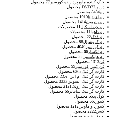
خنک کننده مایع پردازنده کورسیر
7 محصول
7
درایو DVD
2 محصول
2
رم
84 محصول
84
رم ای دیتا
10 محصول
10
رم پاتریوت
14 محصول
14
رم جی اسکیل
1 محصولات
1
رم داهوا
1 محصولات
1
رم فدک
2 محصول
2
رم کروشیال
8 محصول
8
رم کورسیر
40 محصول
40
رم لکسار
6 محصول
6
رم هایکسمی
2 محصول
2
فن
13 محصول
13
فن کیس کورسیر
5 محصول
5
کارت گرافیک
62 محصول
62
کارت گرافیک ام اس آی
2 محصول
2
کارت گرافیک ایسوس
33 محصول
33
کارت گرافیک زوتک
21 محصول
21
کارت گرافیک سافایر
6 محصول
6
کول پد
5 محصول
5
کیبورد
6 محصول
6
کیبورد و ماوس
12 محصول
12
کیس
22 محصول
22
لپ تاپ
78 محصول
78