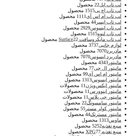
لپ تاپ اپل
2 محصول
2
لپ تاپ اچ پی
15 محصول
15
لپ تاپ ام اس آی
11 محصول
11
لپ تاپ ایسر
4 محصول
4
لپ تاپ ایسوس
29 محصول
29
لپ تاپ لنوو
15 محصول
15
لپ تاپ مایکروسافت Surface
2 محصول
2
لوازم جانبی
37 محصول
37
مادربرد
70 محصول
70
مادربرد ایسوس
70 محصول
70
مانیتور
43 محصول
43
مانیتور ال جی
7 محصول
7
مانیتور ام اس آی
9 محصول
9
مانیتور ایسوس
13 محصول
13
مانیتور ایکس‌ویژن
1 محصولات
1
مانیتور اینوورس
1 محصولات
1
مانیتور جی پلاس
1 محصولات
1
مانیتور سامسونگ
2 محصول
2
مانیتور کولر مستر
5 محصول
5
مانیتور مسترتک
4 محصول
4
ماوس
13 محصول
13
منبع تغذیه
52 محصول
52
منبع تغذیه XPG
7 محصول
7