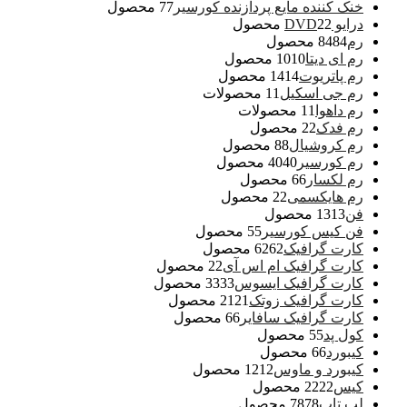
خنک کننده مایع پردازنده کورسیر
7 محصول
7
درایو DVD
2 محصول
2
رم
84 محصول
84
رم ای دیتا
10 محصول
10
رم پاتریوت
14 محصول
14
رم جی اسکیل
1 محصولات
1
رم داهوا
1 محصولات
1
رم فدک
2 محصول
2
رم کروشیال
8 محصول
8
رم کورسیر
40 محصول
40
رم لکسار
6 محصول
6
رم هایکسمی
2 محصول
2
فن
13 محصول
13
فن کیس کورسیر
5 محصول
5
کارت گرافیک
62 محصول
62
کارت گرافیک ام اس آی
2 محصول
2
کارت گرافیک ایسوس
33 محصول
33
کارت گرافیک زوتک
21 محصول
21
کارت گرافیک سافایر
6 محصول
6
کول پد
5 محصول
5
کیبورد
6 محصول
6
کیبورد و ماوس
12 محصول
12
کیس
22 محصول
22
لپ تاپ
78 محصول
78