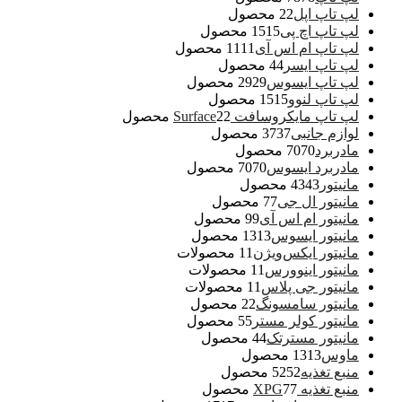
لپ تاپ اپل
2 محصول
2
لپ تاپ اچ پی
15 محصول
15
لپ تاپ ام اس آی
11 محصول
11
لپ تاپ ایسر
4 محصول
4
لپ تاپ ایسوس
29 محصول
29
لپ تاپ لنوو
15 محصول
15
لپ تاپ مایکروسافت Surface
2 محصول
2
لوازم جانبی
37 محصول
37
مادربرد
70 محصول
70
مادربرد ایسوس
70 محصول
70
مانیتور
43 محصول
43
مانیتور ال جی
7 محصول
7
مانیتور ام اس آی
9 محصول
9
مانیتور ایسوس
13 محصول
13
مانیتور ایکس‌ویژن
1 محصولات
1
مانیتور اینوورس
1 محصولات
1
مانیتور جی پلاس
1 محصولات
1
مانیتور سامسونگ
2 محصول
2
مانیتور کولر مستر
5 محصول
5
مانیتور مسترتک
4 محصول
4
ماوس
13 محصول
13
منبع تغذیه
52 محصول
52
منبع تغذیه XPG
7 محصول
7