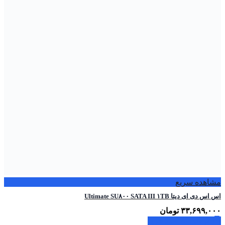
مشاهده سریع
اس اس دی ای دیتا Ultimate SU۸۰۰ SATA III ۱TB
۳۳,۶۹۹,۰۰۰
تومان
افزودن به سبد خرید