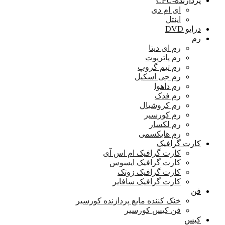
پردازنده-CPU
ای ام دی
اینتل
درایو DVD
رم
رم ای دیتا
رم پاتریوت
رم تیم گروپ
رم جی اسکیل
رم داهوا
رم فدک
رم کروشیال
رم کورسیر
رم لکسار
رم هایکسمی
کارت گرافیک
کارت گرافیک ام اس آی
کارت گرافیک ایسوس
کارت گرافیک زوتک
کارت گرافیک سافایر
فن
خنک کننده مایع پردازنده کورسیر
فن کیس کورسیر
کیس