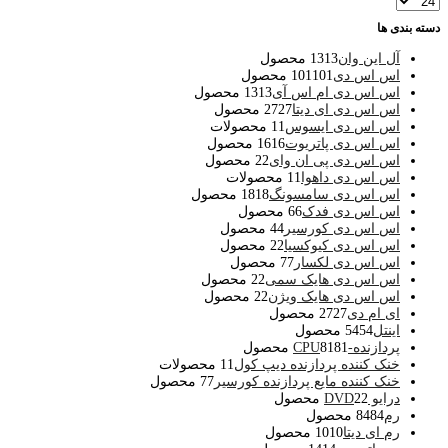
دسته بندی ها
آل این وان
13 محصول
13
اس اس دی
101 محصول
101
اس اس دی ام اس آی
13 محصول
13
اس اس دی ای دیتا
27 محصول
27
اس اس دی ایسوس
1 محصولات
1
اس اس دی پاتریوت
16 محصول
16
اس اس دی پی ان وای
2 محصول
2
اس اس دی داهوا
1 محصولات
1
اس اس دی سامسونگ
18 محصول
18
اس اس دی فدک
6 محصول
6
اس اس دی کورسیر
4 محصول
4
اس اس دی کیوکسیا
2 محصول
2
اس اس دی لکسار
7 محصول
7
اس اس دی هایک سمی
2 محصول
2
اس اس دی هایک ویژن
2 محصول
2
ای ام دی
27 محصول
27
اینتل
54 محصول
54
پردازنده-CPU
81 محصول
81
خنک کننده پردازنده دیپ کول
1 محصولات
1
خنک کننده مایع پردازنده کورسیر
7 محصول
7
درایو DVD
2 محصول
2
رم
84 محصول
84
رم ای دیتا
10 محصول
10