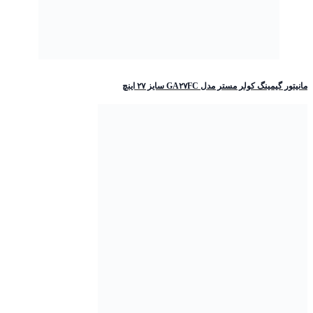
مانیتور گیمینگ کولر مستر مدل GA۲۷FC سایز ۲۷ اینچ