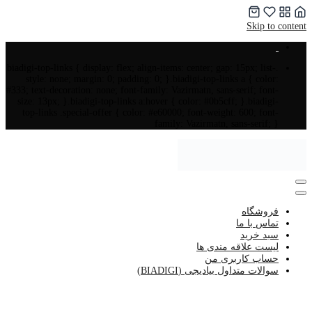
Skip to content
.biadigi-top-links { display: flex; align-items: center; gap: 15px; list-
style: none; margin: 0; padding: 0; }.biadigi-top-links a { color:
#333; text-decoration: none; font-family: Vazirmatn, sans-serif; font-
size: 13px; }.biadigi-top-links a:hover { color: #0b5cff; }.biadigi-
top-links .special-offer { color: #e60000; font-weight: 600; font-
family: Vazirmatn, sans-serif; }
فروشگاه
تماس با ما
سبد خرید
لیست علاقه مندی ها
حساب کاربری من
سوالات متداول بیادیجی (BIADIGI)