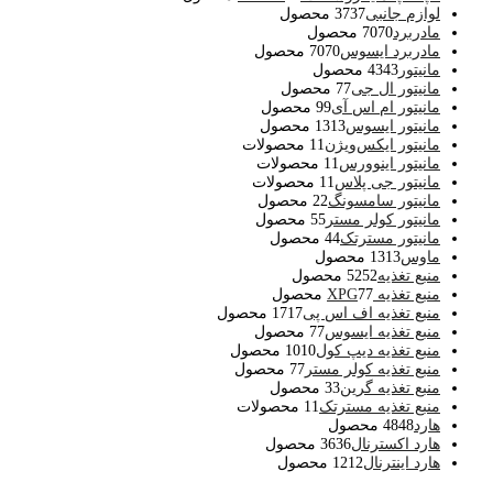
لوازم جانبی
37 محصول
37
مادربرد
70 محصول
70
مادربرد ایسوس
70 محصول
70
مانیتور
43 محصول
43
مانیتور ال جی
7 محصول
7
مانیتور ام اس آی
9 محصول
9
مانیتور ایسوس
13 محصول
13
مانیتور ایکس‌ویژن
1 محصولات
1
مانیتور اینوورس
1 محصولات
1
مانیتور جی پلاس
1 محصولات
1
مانیتور سامسونگ
2 محصول
2
مانیتور کولر مستر
5 محصول
5
مانیتور مسترتک
4 محصول
4
ماوس
13 محصول
13
منبع تغذیه
52 محصول
52
منبع تغذیه XPG
7 محصول
7
منبع تغذیه اف اس پی
17 محصول
17
منبع تغذیه ایسوس
7 محصول
7
منبع تغذیه دیپ کول
10 محصول
10
منبع تغذیه کولر مستر
7 محصول
7
منبع تغذیه گرین
3 محصول
3
منبع تغذیه مسترتک
1 محصولات
1
هارد
48 محصول
48
هارد اکسترنال
36 محصول
36
هارد اینترنال
12 محصول
12