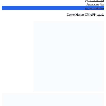
مشاهده سریع
مقایسه محصول
مشاهده سریع
مانیتور Cooler Master GM۲۵FP