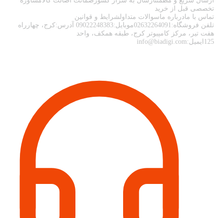
ارسال سریع و مطمئنارسال به سرار کشورضمانت اصالت کالامشاوره
تخصصی قبل از خرید
تماس با مادرباره ماسوالات متداولشرایط و قوانین
تلفن فروشگاه:02632264091موبایل:09022248383 آدرس:کرج، چهارراه
هفت تیر، مرکز کامپیوتر کرج، طبقه همکف، واحد
125ایمیل:info@biadigi.com
اطلاعات تماس