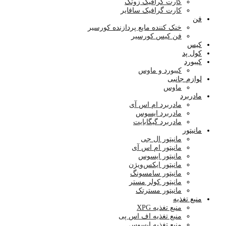
کارت گرافیک زوتک
کارت گرافیک سافایر
فن
خنک کننده مایع پردازنده کورسیر
فن کیس کورسیر
کیس
کول پد
کیبورد
کیبورد و ماوس
لوازم جانبی
ماوس
مادربرد
مادربرد ام اس آی
مادربرد ایسوس
مادربرد گیگابایت
مانیتور
مانیتور ال جی
مانیتور ام اس آی
مانیتور ایسوس
مانیتور ایکس‌ویژن
مانیتور سامسونگ
مانیتور کولر مستر
مانیتور مسترتک
منبع تغذیه
منبع تغذیه XPG
منبع تغذیه اف اس پی
منبع تغذیه ایسوس