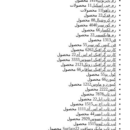
رم پاتریوت
14 محصول
14
رم جی اسکیل
1 محصولات
1
رم داهوا
1 محصولات
1
رم فدک
2 محصول
2
رم کروشیال
8 محصول
8
رم کورسیر
40 محصول
40
رم لکسار
6 محصول
6
رم هایکسمی
2 محصول
2
فن
13 محصول
13
فن کیس کورسیر
5 محصول
5
کارت گرافیک
62 محصول
62
کارت گرافیک ام اس آی
2 محصول
2
کارت گرافیک ایسوس
33 محصول
33
کارت گرافیک زوتک
21 محصول
21
کارت گرافیک سافایر
6 محصول
6
کول پد
5 محصول
5
کیبورد
6 محصول
6
کیبورد و ماوس
12 محصول
12
کیس
22 محصول
22
لپ تاپ
78 محصول
78
لپ تاپ اپل
2 محصول
2
لپ تاپ اچ پی
15 محصول
15
لپ تاپ ام اس آی
11 محصول
11
لپ تاپ ایسر
4 محصول
4
لپ تاپ ایسوس
29 محصول
29
لپ تاپ لنوو
15 محصول
15
لپ تاپ مایکروسافت Surface
2 محصول
2