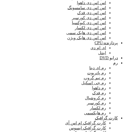
اس اس دی داهوا
اس اس دی سامسونگ
اس اس دی فدک
اس اس دی کورسیر
اس اس دی کیوکسیا
اس اس دی لکسار
اس اس دی هایک سمی
اس اس دی هایک ویژن
پردازنده-CPU
ای ام دی
اینتل
درایو DVD
رم
رم ای دیتا
رم پاتریوت
رم تیم گروپ
رم جی اسکیل
رم داهوا
رم فدک
رم کروشیال
رم کورسیر
رم لکسار
رم هایکسمی
کارت گرافیک
کارت گرافیک ام اس آی
کارت گرافیک ایسوس