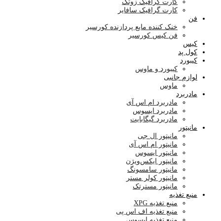
کارت گرافیک زوتک
کارت گرافیک سافایر
فن
خنک کننده مایع پردازنده کورسیر
فن کیس کورسیر
کیس
کول پد
کیبورد
کیبورد و ماوس
لوازم جانبی
ماوس
مادربرد
مادربرد ام اس آی
مادربرد ایسوس
مادربرد گیگابایت
مانیتور
مانیتور ال جی
مانیتور ام اس آی
مانیتور ایسوس
مانیتور ایکس‌ویژن
مانیتور سامسونگ
مانیتور کولر مستر
مانیتور مسترتک
منبع تغذیه
منبع تغذیه XPG
منبع تغذیه اف اس پی
منبع تغذیه ایسوس