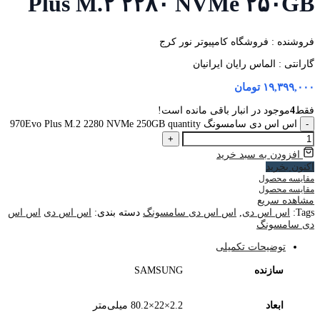
Plus M.۲ ۲۲۸۰ NVMe ۲۵۰GB
فروشنده : فروشگاه کامپیوتر نور کرج
گارانتی : الماس رایان ایرانیان
۱۹,۳۹۹,۰۰۰
تومان
فقط
4
موجود در انبار باقی مانده است!
-
اس اس دی سامسونگ 970Evo Plus M.2 2280 NVMe 250GB quantity
+
افزودن به سبد خرید
اکنون بخرید
مقایسه محصول
مقایسه محصول
مشاهده سریع
Tags:
اس اس دی
,
اس اس دی سامسونگ
دسته بندی:
اس اس دی
اس اس
دی سامسونگ
توضیحات تکمیلی
سازنده
SAMSUNG
ابعاد
2.2×22×80.2 میلی‌متر