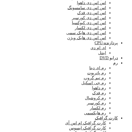
اس اس دی داهوا
اس اس دی سامسونگ
اس اس دی فدک
اس اس دی کورسیر
اس اس دی کیوکسیا
اس اس دی لکسار
اس اس دی هایک سمی
اس اس دی هایک ویژن
پردازنده-CPU
ای ام دی
اینتل
درایو DVD
رم
رم ای دیتا
رم پاتریوت
رم تیم گروپ
رم جی اسکیل
رم داهوا
رم فدک
رم کروشیال
رم کورسیر
رم لکسار
رم هایکسمی
کارت گرافیک
کارت گرافیک ام اس آی
کارت گرافیک ایسوس