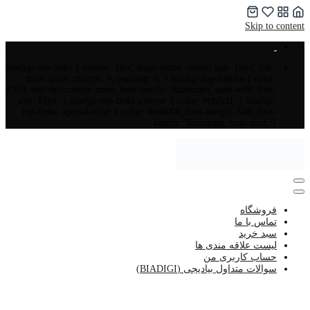
Skip to content
.biadigi-top-links { display: flex; align-items: center; gap: 15px; list-
style: none; margin: 0; padding: 0; }.biadigi-top-links a { color:
#333; text-decoration: none; font-family: Vazirmatn, sans-serif; font-
size: 13px; }.biadigi-top-links a:hover { color: #0b5cff; }.biadigi-
top-links .special-offer { color: #e60000; font-weight: 600; font-
family: Vazirmatn, sans-serif; }
فروشگاه
تماس با ما
سبد خرید
لیست علاقه مندی ها
حساب کاربری من
سوالات متداول بیادیجی (BIADIGI)