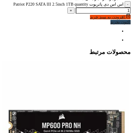
-
اس اس دی پاتریوت Patriot P220 SATA III 2.5inch 1TB quantity
+
افزودن به سبد خرید
اکنون بخرید
محصولات مرتبط