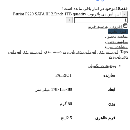
فقط
10
موجود در انبار باقی مانده است!
-
اس اس دی پاتریوت Patriot P220 SATA III 2.5inch 1TB quantity
+
افزودن به سبد خرید
اکنون بخرید
مقایسه محصول
مقایسه محصول
مشاهده سریع
Tags:
اس اس دی
,
اس اس دی پاتریوت
دسته بندی:
اس اس دی
اس اس
دی پاتریوت
توضیحات تکمیلی
سازنده
PATRIOT
ابعاد
80×133×178 میلی‌متر
وزن
50 گرم
فرم ظاهری
2.5‌اینچ