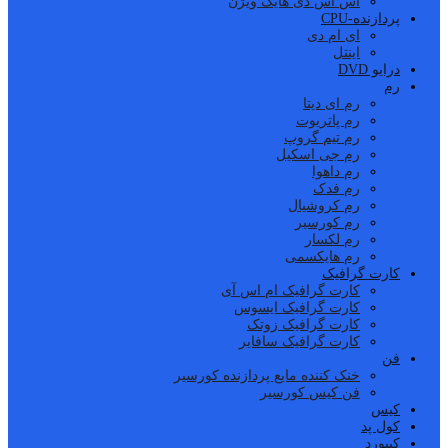
اس اس دی هایک ویژن
پردازنده-CPU
ای ام دی
اینتل
درایو DVD
رم
رم ای دیتا
رم پاتریوت
رم تیم گروپ
رم جی اسکیل
رم داهوا
رم فدک
رم کروشیال
رم کورسیر
رم لکسار
رم هایکسمی
کارت گرافیک
کارت گرافیک ام اس آی
کارت گرافیک ایسوس
کارت گرافیک زوتک
کارت گرافیک سافایر
فن
خنک کننده مایع پردازنده کورسیر
فن کیس کورسیر
کیس
کول پد
کیبورد