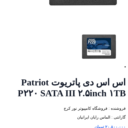
اس اس دی پاتریوت Patriot
P۲۲۰ SATA III ۲.۵inch ۱TB
فروشنده : فروشگاه کامپیوتر نور کرج
گارانتی : الماس رایان ایرانیان
۲۰,۸۰۰,۰۰۰
تومان