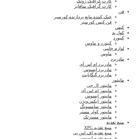
کارت گرافیک زوتک
کارت گرافیک سافایر
فن
خنک کننده مایع پردازنده کورسیر
فن کیس کورسیر
کیس
کول پد
کیبورد
کیبورد و ماوس
لوازم جانبی
ماوس
مادربرد
مادربرد ام اس آی
مادربرد ایسوس
مادربرد گیگابایت
مانیتور
مانیتور ال جی
مانیتور ام اس آی
مانیتور ایسوس
مانیتور ایکس‌ویژن
مانیتور سامسونگ
مانیتور کولر مستر
مانیتور مسترتک
منبع تغذیه
منبع تغذیه XPG
منبع تغذیه اف اس پی
منبع تغذیه ایسوس