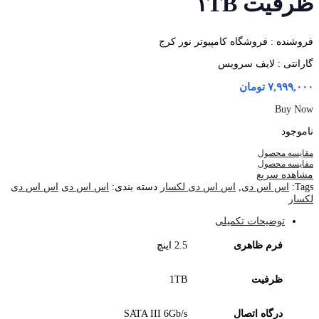
ظرفیت ۱TB
فروشنده : فروشگاه کامپیوتر نور کرج
گارانتی : لایف سرویس
۷,۹۹۹,۰۰۰
تومان
Buy Now
ناموجود
مقایسه محصول
مقایسه محصول
مشاهده سریع
Tags:
اس اس دی
,
اس اس دی لکسار
دسته بندی:
اس اس دی
اس اس دی
لکسار
توضیحات تکمیلی
فرم ظاهری
2.5 اینچ
ظرفیت
1TB
درگاه اتصال
SATA III 6Gb/s