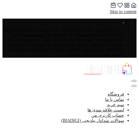
Skip to content
.biadigi-top-links { display: flex; align-items: center; gap: 15px; list-
style: none; margin: 0; padding: 0; }.biadigi-top-links a { color:
#333; text-decoration: none; font-family: Vazirmatn, sans-serif; font-
size: 13px; }.biadigi-top-links a:hover { color: #0b5cff; }.biadigi-
top-links .special-offer { color: #e60000; font-weight: 600; font-
family: Vazirmatn, sans-serif; }
فروشگاه
تماس با ما
سبد خرید
لیست علاقه مندی ها
حساب کاربری من
سوالات متداول بیادیجی (BIADIGI)