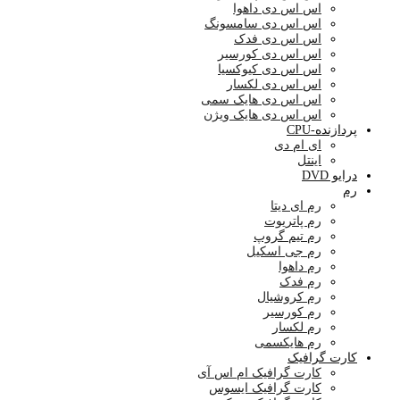
اس اس دی داهوا
اس اس دی سامسونگ
اس اس دی فدک
اس اس دی کورسیر
اس اس دی کیوکسیا
اس اس دی لکسار
اس اس دی هایک سمی
اس اس دی هایک ویژن
پردازنده-CPU
ای ام دی
اینتل
درایو DVD
رم
رم ای دیتا
رم پاتریوت
رم تیم گروپ
رم جی اسکیل
رم داهوا
رم فدک
رم کروشیال
رم کورسیر
رم لکسار
رم هایکسمی
کارت گرافیک
کارت گرافیک ام اس آی
کارت گرافیک ایسوس