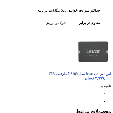
حداکثر سرعت خواندن
520 مگابایت بر ثانیه
مقاوم در برابر
شوک و لرزش
اس اس دی lexar مدل NS100 ظرفیت 1TB
۷,۹۹۹,۰۰۰
تومان
ناموجود
محصولات مرتبط