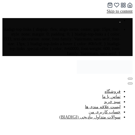
Skip to content
.biadigi-top-links { display: flex; align-items: center; gap: 15px; list-
style: none; margin: 0; padding: 0; }.biadigi-top-links a { color:
#333; text-decoration: none; font-family: Vazirmatn, sans-serif; font-
size: 13px; }.biadigi-top-links a:hover { color: #0b5cff; }.biadigi-
top-links .special-offer { color: #e60000; font-weight: 600; font-
family: Vazirmatn, sans-serif; }
فروشگاه
تماس با ما
سبد خرید
لیست علاقه مندی ها
حساب کاربری من
سوالات متداول بیادیجی (BIADIGI)