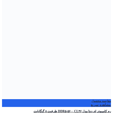
مقایسه محصول
مشاهده سریع
رم کامپیوتر ای دیتا مدل DDR۵-۵۶۰۰ CL۴۶ ظرفیت ۸ گیگابایت