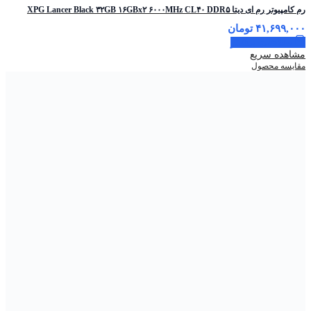
رم کامپیوتر رم ای دیتا XPG Lancer Black ۳۲GB ۱۶GBx۲ ۶۰۰۰MHz CL۴۰ DDR۵
۴۱,۶۹۹,۰۰۰
تومان
اطلاعات بیشتر
مشاهده سریع
مقایسه محصول