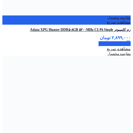
مقایسه محصول
مشاهده سریع
رم کامپیوتر Adata XPG Hunter DDR۵ ۸GB ۵۲۰۰MHz CL۳۸ Single
۲,۸۹۹,۰۰۰
تومان
اطلاعات بیشتر
مشاهده سریع
مقایسه محصول