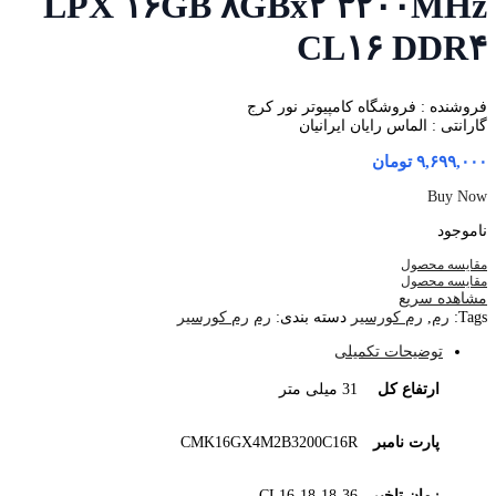
LPX ۱۶GB ۸GBx۲ ۳۲۰۰MHz
CL۱۶ DDR۴
فروشنده : فروشگاه کامپیوتر نور کرج
گارانتی : الماس رایان ایرانیان
۹,۶۹۹,۰۰۰
تومان
Buy Now
ناموجود
مقایسه محصول
مقایسه محصول
مشاهده سریع
Tags:
رم
,
رم کورسیر
دسته بندی:
رم
رم کورسیر
توضیحات تکمیلی
ارتفاع کل
31 میلی متر
پارت نامبر
CMK16GX4M2B3200C16R
زمان تاخیر
CL16-18-18-36