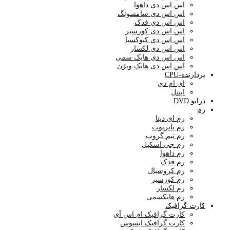
اس اس دی داهوا
اس اس دی سامسونگ
اس اس دی فدک
اس اس دی کورسیر
اس اس دی کیوکسیا
اس اس دی لکسار
اس اس دی هایک سمی
اس اس دی هایک ویژن
پردازنده-CPU
ای ام دی
اینتل
درایو DVD
رم
رم ای دیتا
رم پاتریوت
رم تیم گروپ
رم جی اسکیل
رم داهوا
رم فدک
رم کروشیال
رم کورسیر
رم لکسار
رم هایکسمی
کارت گرافیک
کارت گرافیک ام اس آی
کارت گرافیک ایسوس