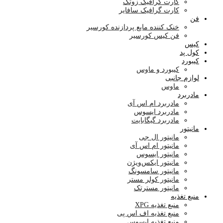
کارت گرافیک زوتک
کارت گرافیک سافایر
فن
خنک کننده مایع پردازنده کورسیر
فن کیس کورسیر
کیس
کول پد
کیبورد
کیبورد و ماوس
لوازم جانبی
ماوس
مادربرد
مادربرد ام اس آی
مادربرد ایسوس
مادربرد گیگابایت
مانیتور
مانیتور ال جی
مانیتور ام اس آی
مانیتور ایسوس
مانیتور ایکس‌ویژن
مانیتور سامسونگ
مانیتور کولر مستر
مانیتور مسترتک
منبع تغذیه
منبع تغذیه XPG
منبع تغذیه اف اس پی
منبع تغذیه ایسوس