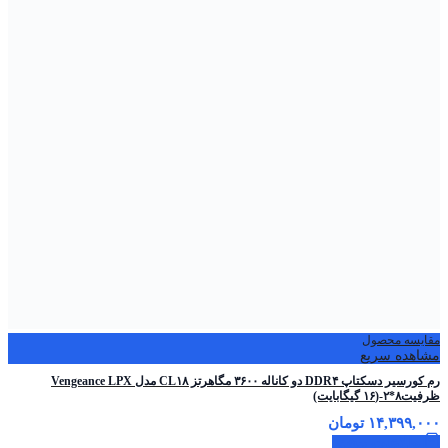
مقایسه محصول
مشاهده سریع
رم کورسیر دسکتاپ DDR۴ دو کاناله ۳۶۰۰ مگاهرتز CL۱۸ مدل Vengeance LPX
ظرفیت۸*۲-(۱۶ گیگابایت)
۱۴,۳۹۹,۰۰۰
تومان
اطلاعات بیشتر