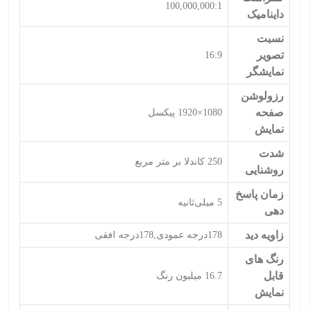
100,000,000:1
داینامیک
نسبت
تصویر
16:9
نمایشگر
رزولوشن
صفحه
1080×1920 پیکسل
نمایش
شدت
250 کاندلا بر متر مربع
روشنایی
زمان پاسخ
5 میلی‌ثانیه
دهی
زاویه دید
178درجه عمودی,178درجه افقی
رنگ های
قابل
16.7 میلیون رنگ
نمایش