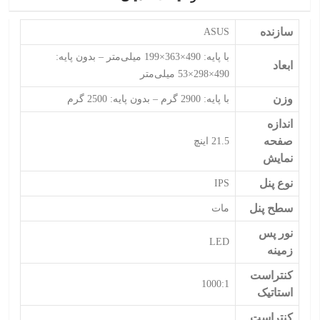
سازنده
ASUS
با پایه: 490×363×199 میلی‌متر – بدون پایه:
ابعاد
490×298×53 میلی‌متر
وزن
با پایه: 2900 گرم – بدون پایه: 2500 گرم
اندازه
صفحه
21.5 اینچ
نمایش
نوع پنل
IPS
سطح پنل
مات
نور پس
LED
زمینه
کنتراست
1000:1
استاتیک
کنتراست