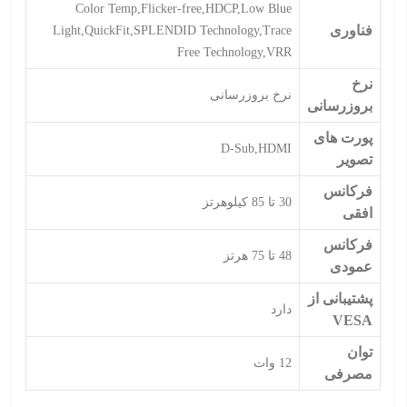
Color Temp,Flicker-free,HDCP,Low Blue
فناوری
Light,QuickFit,SPLENDID Technology,Trace
Free Technology,VRR
نرخ
نرخ بروزرسانی
بروزرسانی
پورت های
D-Sub,HDMI
تصویر
فرکانس
30 تا 85 کیلوهرتز
افقی
فرکانس
48 تا 75 هرتز
عمودی
پشتیبانی از
دارد
VESA
توان
12 وات
مصرفی