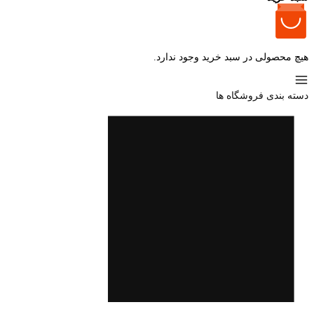
هیچ محصولی در سبد خرید وجود ندارد.
دسته بندی فروشگاه ها