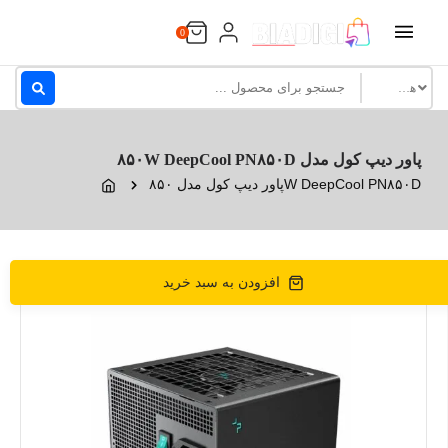
Ski
t
0
conten
پاور دیپ کول مدل ۸۵۰W DeepCool PN۸۵۰D
پاور دیپ کول مدل ۸۵۰W DeepCool PN۸۵۰D
افزودن به سبد خرید