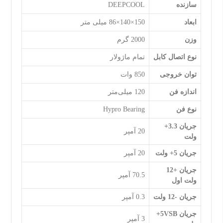
سازنده
DEEPCOOL
ابعاد
150×140×86 میلی متر
وزن
2000 گرم
نوع اتصال کابل
تمام ماژولار
توان خروجی
850 وات
اندازه فن
120 میلی‌متر
نوع فن
Hypro Bearing
جریان 3.3+
20 آمپر
ولت
جریان 5+ ولت
20 آمپر
جریان +12
70.5 آمپر
ولت اول
جریان -12 ولت
0.3 آمپر
جریان 5VSB+
3 آمپر