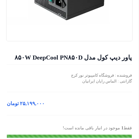
پاور دیپ کول مدل ۸۵۰W DeepCool PN۸۵۰D
فروشنده : فروشگاه کامپیوتر نور کرج
گارانتی : الماس رایان ایرانیان
۲۵,۱۹۹,۰۰۰
تومان
فقط
1
موجود در انبار باقی مانده است!