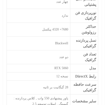
چهار عدد
پشتیانی
نورپردازی فن
ندارد
گرافیک
حداکثر
7680× 4320 پیکسل
رزولوشن
نسل پردازنده
Blackwell
گرافیکی
تعداد فن
دو عدد
گرافیک
مدل
RTX 5060
رابط DirectX
نسخه 12
سرعت حافظه
28 گیگابیت بر ثانیه
گرافیکی
پاور پیشنهادی 550 وات , کلاس پردازنده :
سایر مشخصات
گیمینگ , اسلات توسعه 2.5