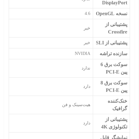
DisplayPort
نسخه OpenGL
4.6
پشتیبانی از
خیر
Crossfire
پشتیبانی از SLI
خیر
سازنده تراشه
NVIDIA
سوکت برق 6
ندارد
پین PCI-E
سوکت برق 8
دارد
پین PCI-E
خنک‌کننده
هیت‌سینک و فن
گرافیک
پشتیبانی از
دارد
تکنولوژی 4K
نمایشگر قابل