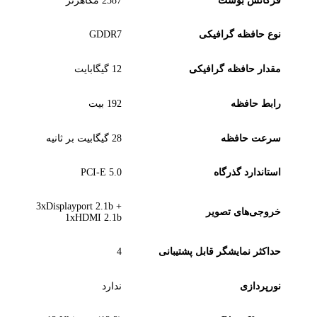
فرکانس بوست
2587 مگاهرتز
نوع حافظه گرافیکی
GDDR7
مقدار حافظه گرافیکی
12 گیگابایت
رابط حافظه
192 بیت
سرعت حافظه
28 گیگابیت بر ثانیه
استاندارد گذرگاه
PCI-E 5.0
3xDisplayport 2.1b +
خروجی‌های تصویر
1xHDMI 2.1b
حداکثر نمایشگر قابل پشتیبانی
4
نورپردازی
ندارد