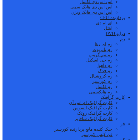
اس اس دی لکسار
اس اس دی هایک سمی
اس اس دی هایک ویژن
پردازنده-CPU
ای ام دی
اینتل
درایو DVD
رم
رم ای دیتا
رم پاتریوت
رم تیم گروپ
رم جی اسکیل
رم داهوا
رم فدک
رم کروشیال
رم کورسیر
رم لکسار
رم هایکسمی
کارت گرافیک
کارت گرافیک ام اس آی
کارت گرافیک ایسوس
کارت گرافیک زوتک
کارت گرافیک سافایر
فن
خنک کننده مایع پردازنده کورسیر
فن کیس کورسیر
کیس