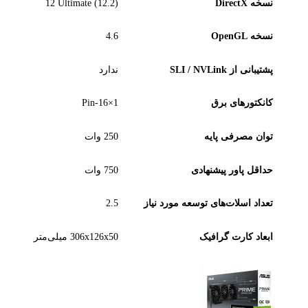
نسخه DirectX
1‎2 Ultimate (12.2)
نسخه OpenGL
4.6
پشتیبانی از SLI / NVLink
ندارد
کانکتورهای برق
1×16-Pin
توان مصرفی پایه
250 وات
حداقل پاور پیشنهادی
750 وات
تعداد اسلات‌های توسعه مورد نیاز
2.5
ابعاد کارت گرافیک
306x126x50 میلی‌متر