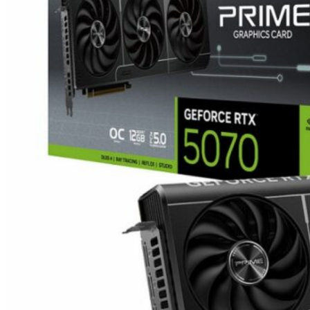
کارت گرافیک ASUS Prime RTX
۵۰۷۰ O۱۲G
فروشنده : فروشگاه کامپیوتر نور کرج
گارانتی : الماس رایان ایرانیان
۱۸۳,۲۰۰,۰۰۰
تومان
فقط
1
موجود در انبار باقی مانده است!
افزودن به سبد خرید
اکنون بخرید
مقایسه محصول
مقایسه محصول
مشاهده سریع
Tags:
کارت گرافیک
,
کارت گرافیک ایسوس
دسته بندی:
کارت گرافیک
کارت
گرافیک ایسوس
توضیحات تکمیلی
سازنده پردازنده گرافیکی
NVIDIA